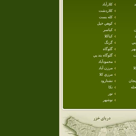
د
كلارآباد
كلاردشت
كله بست
كوهي خيل
ن
كياسر
كياكلا
پي
گزنگ
هر
گلوگاه
ت
گلوگاه بند پي
محمودآباد
ا
مرزن آباد
مرزي كلا
يجان
نشتارود
حله
نكا
نور
نوشهر