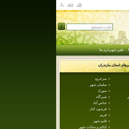
تلفن شهرداری ها
رهای استان
مازندران
سرخرود
سلمان شهر
سورك
ر
شيرگاه
عباس آباد
فريدون كنار
فريم
قايم شهر
كتالم و سادات شهر