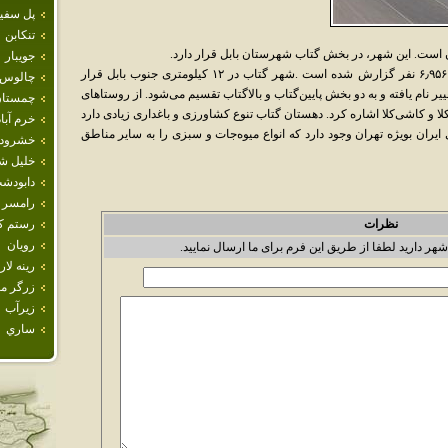
پل سفي
تنكابن
ن است. این شهر، در بخش گتاب شهرستان بابل قرار دارد.
جويبار
جمعیت گتاب در سال ۱۳۸۵ خورشیدی، برابر با ۶٫۹۵۶ نفر گزارش شده است .شهر گتاب در ۱۲ کیلومتری جنوب بابل قرار
چالوس
طقه شهری تغییر نام یافته و به دو بخش پایین‌گتاب و بالاگتاب تقسیم می‌شود. از روستاهای
چمستا
وکلا و کاشی‌کلا اشاره کرد. دهستان گتاب تنوع کشاورزی و باغداری زیادی دارد
خرم آباد
ایران بویژه تهران وجود دارد که انواع میوه‌جات و سبزی را به سایر مناطق
خشرود
خليل ش
دابودش
رامسر
نظرات
رستم كل
رويان
شهر دارید لطفا از طریق این فرم برای ما ارسال نمایید.
رينه لار
زرگر م
زيرآب
ساري