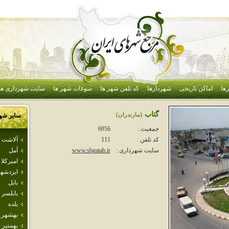
ها
اماکن تاریخی
شهردارها
کد تلفن شهر ها
سوغات شهر ها
سایت شهرداری ها
گتاب
(مازندران)
سایر شه
جمعیت :
6956
آلاشت
کد تلفن :
111
آمل
سایت شهرداری :
www.shgatab.ir
اميركلا
ايزدشه
بابل
بابلسر
بلده
بهشهر
بهمنير