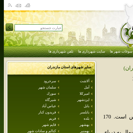
سوغات شهر ها
سایت شهرداری ها
تلفن شهرداری ها
سایر شهرهای استان
مازندران
ران)
آلاشت
سرخرود
آمل
سلمان شهر
اميركلا
سورك
ايزدشهر
شيرگاه
بابل
عباس آباد
بابلسر
فريدون كنار
کِلاردَشت ناحيه‌اي در استان مازندران و از توابع شهرستان چالوس است. 170
بلده
فريم
بهشهر
قايم شهر
بهمنير
كتالم و سادات شهر
مال به درياي