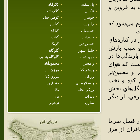
پل سفيد
كلارآباد
 به قزوين و
تنكابن
كلاردشت
جويبار
كوهي خيل
وم مي‌شود که
چالوس
كياسر
ت
چمستان
كياكلا
خرم آباد
گتاب
در کناره‌هاي
خشرودپي
گزنگ
و سبب بارش
خليل شهر
گلوگاه
ارندگي‌ها در
دابودشت
گلوگاه بند پي
است که هواي
رامسر
محمودآباد
رستم كلا
مرزن آباد
 و مطبوع‌تر
رويان
مرزي كلا
م کوه و تخت
رينه لاريجان
نشتارود
گل‌هاي بخش
زرگر محله
نكا
رقي، از ديگر
زيرآب
نور
ساري
نوشهر
در فصل سرما
مسافران از مرز