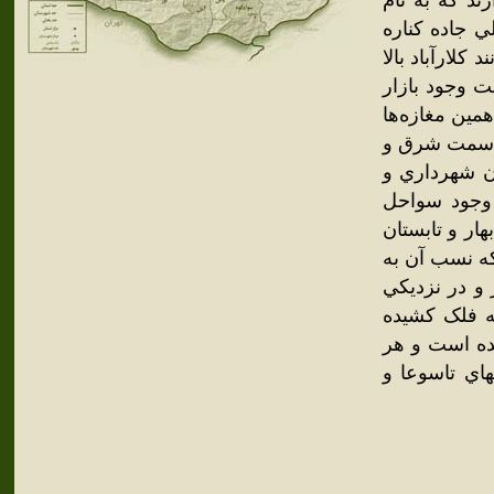
تر از هم قرار دارند که به نام
لي جاده کناره
کلارآباد بالا
لت وجود بازار
مين مغازه‌ها
ز سمت شرق و
ون شهرداري و
. وجود سواحل
ار و تابستان
که نسب آن به
 و در نزديکي
ه فلک کشيده
يده است و هر
اي تاسوعا و