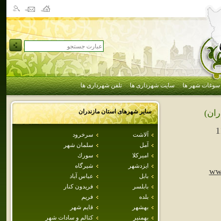
سوغات شهر ها
سایت شهرداری ها
تلفن شهرداری ها
سایر شهرهای استان
مازندران
ران)
1
آلاشت
سرخرود
آمل
سلمان شهر
اميركلا
سورك
ايزدشهر
شيرگاه
ww
بابل
عباس آباد
بابلسر
فريدون كنار
بلده
فريم
بهشهر
قايم شهر
بهمنير
كتالم و سادات شهر