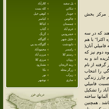
پل سفيد
كلارآباد
تنكابن
كله بست
هر مرکز بخش
جويبار
كوهي خيل
چالوس
كياسر
چمستان
كياكلا
خرم آباد
گتاب
هند که در سه
خشرودپي
گزنگ
اکثرا" با هم
خليل شهر
گلوگاه
دابودشت
گلوگاه بند پي
فاميلي آنان(
رامسر
محمودآباد
وه دوم نيز که
رستم كلا
مرزن آباد
يده اند و به
رويان
مرزي كلا
 گرفته از نام
رينه لاريجان
نشتارود
زرگر محله
نكا
ي را انتخاب
زيرآب
نور
ام چارز زندگي
ساري
نوشهر
 نسبت فاميلي
باد را تشکيل
لمانها ساخته
اشد . همچنين