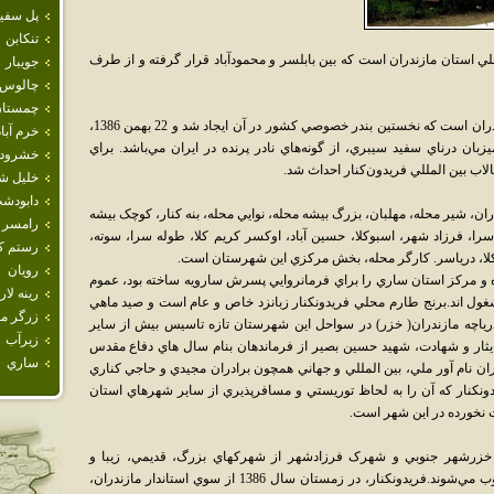
پل سفي
تنكابن
 استان مازندران است که بين بابلسر و محمودآباد قرار گرفته و از طرف
جويبار
چالوس
چمستا
اين شهرستان يکي از شهرهاي مهم استان مازندران است که نخستين بندر خصوصي کشور در آن ايجاد شد و 22 بهمن 1386،
خرم آباد
بان درناي سفيد سيبري، از گونه‌هاي نادر پرنده در ايران مي‌باشد. براي
خشرود
الاب بين المللي فريدون‌کنار احداث شد.
خليل ش
دابودش
اران، شير محله، مهلبان، بزرگ بيشه محله، نوايي محله، بنه کنار، کوچک بيشه
رامسر
 سرا، فرزاد شهر، اسبوکلا، حسين آباد، اوکسر کريم کلا، طوله سرا، سوته،
رستم كل
ملاکلا، درياسر. کارگر محله، بخش مرکزي اين شهرستان است.
رويان
ه و مركز استان ساري را براي فرمانروايي پسرش سارويه ساخته بود، عموم
رينه لار
ل اند.برنج طارم محلي فريدونكنار زبانزد خاص و عام است و صيد ماهي
زرگر م
درياچه مازندران( خزر) در سواحل اين شهرستان تازه تاسيس بيش از ساير
زيرآب
ار و شهادت، شهيد حسين بصير از فرماندهان بنام سال هاي دفاع مقدس
ساري
نام آور ملي، بين المللي و جهاني همچون برادران مجيدي و حاجي كناري
دونكنار كه آن را به لحاظ توريستي و مسافرپذيري از ساير شهرهاي استان
 نخورده در اين شهر است.
زرشهر جنوبي و شهرک فرزادشهر از شهرکهاي بزرگ، قديمي، زيبا و
همچنين، توريستي شهرستان فريدونکنار محسوب مي‌شوند.فريدونکنار، در زمستان سال 1386 از سوي استاندار مازندران،