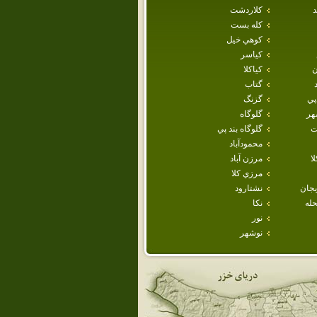
د
كلاردشت
كله بست
كوهي خيل
كياسر
ن
كياكلا
گتاب
پي
گزنگ
هر
گلوگاه
ت
گلوگاه بند پي
محمودآباد
ا
مرزن آباد
مرزي كلا
يجان
نشتارود
حله
نكا
نور
نوشهر