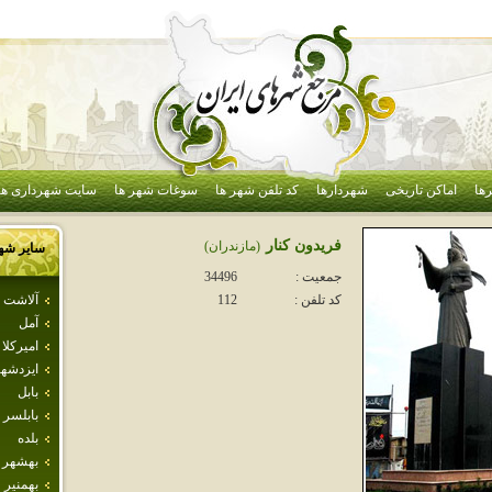
ها
اماکن تاریخی
شهردارها
کد تلفن شهر ها
سوغات شهر ها
سایت شهرداری ها
فريدون كنار
(مازندران)
سایر شه
جمعیت :
34496
آلاشت
کد تلفن :
112
آمل
اميركلا
ايزدشه
بابل
بابلسر
بلده
بهشهر
بهمنير