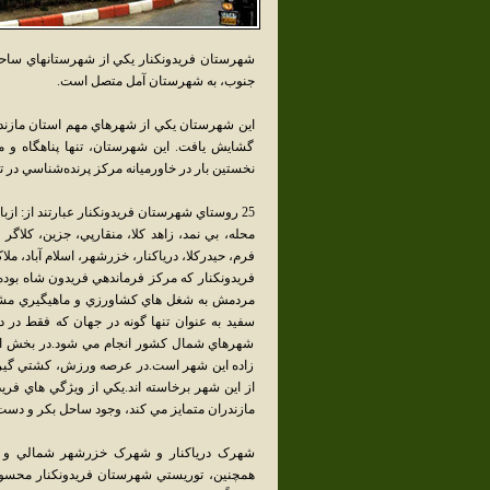
شهرستان فريدونکنار يکي از شهرستانهاي ساحلي
جنوب، به شهرستان آمل متصل است.
گشايش يافت. اين شهرستان، تنها پناهگاه و ميز
نخستين بار در خاورميانه مرکز پرنده‌شناسي در ت
25 روستاي شهرستان فريدونکنار عبارتند از: ازب
محله، بي نمد، زاهد کلا، منقارپي، جزين، کلاگر
فرم، حيدرکلا، درياکنار، خزرشهر، اسلام آباد، 
فريدونكنار كه مركز فرماندهي فريدون شاه بود
مردمش به شغل هاي كشاورزي و ماهيگيري مشغو
سفيد به عنوان تنها گونه در جهان كه فقط در 
شهرهاي شمال كشور انجام مي شود.در بخش ايث
زاده اين شهر است.در عرصه ورزش، كشتي گيران 
از اين شهر برخاسته اند.يكي از ويژگي هاي فري
مازندران متمايز مي كند، وجود ساحل بكر و دست
شهرک درياکنار و شهرک خزرشهر شمالي و خ