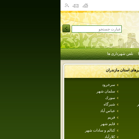
تلفن شهرداری ها
رهای استان
مازندران
سرخرود
سلمان شهر
سورك
ر
شيرگاه
عباس آباد
فريم
قايم شهر
كتالم و سادات شهر
كلارآباد