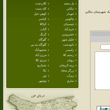
پل سفيد
كلاردشت
تنكابن
كله بست
اد شهرستان تنکابن
جويبار
كوهي خيل
چالوس
كياسر
چمستان
كياكلا
خرم آباد
گتاب
خشرودپي
گزنگ
خليل شهر
گلوگاه
دابودشت
گلوگاه بند پي
رامسر
محمودآباد
رستم كلا
مرزن آباد
رويان
مرزي كلا
رينه لاريجان
نشتارود
زرگر محله
نكا
زيرآب
نور
ساري
نوشهر