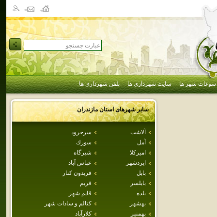
سوغات شهر ها
سایت شهرداری ها
تلفن شهرداری ها
سایر شهرهای استان
مازندران
آلاشت
سرخرود
آمل
سورك
اميركلا
شيرگاه
ايزدشهر
عباس آباد
بابل
فريدون كنار
بابلسر
فريم
بلده
قايم شهر
بهشهر
كتالم و سادات شهر
بهمنير
كلارآباد