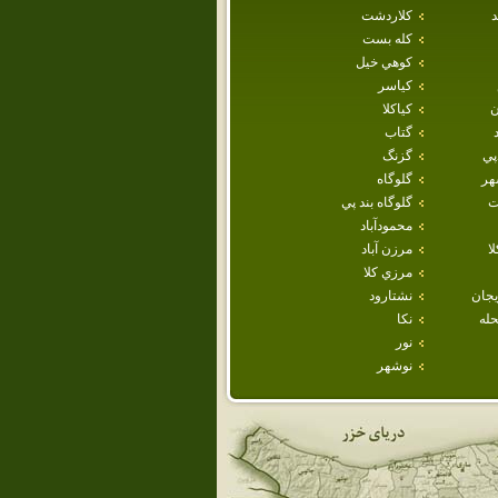
د
كلاردشت
كله بست
كوهي خيل
كياسر
ن
كياكلا
گتاب
پي
گزنگ
هر
گلوگاه
ت
گلوگاه بند پي
محمودآباد
ا
مرزن آباد
مرزي كلا
يجان
نشتارود
حله
نكا
نور
نوشهر