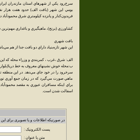
سرخ‌رود يکي از شهرهاي استان مازندران اير
فريدون‌کنار و پانزده کيلومتري شرق محمودآباد در 
کشاورزي (برنج)، ماهيگيري و باغداري مهم‌ترين 
بافت شهري
اين شهر تازه‌بنياد داراي دو بافت جدا از هم مي‌ب
الف: شرق ،غرب ، کمربندي و وزراء محله که اين يکي از سال 1385 به س
ب:محله خوش نشينهاي معروف به خط دريا(بلوار در
سرخرود را در خود جاي مي‌دهد. در اين منطقه 
ماهي صورت مي‌گيرد که در زمان جمع آوري تور 
براي اينکه مسافران عبوري به مقصد محمودآباد 
اسفالت شدن است.
در صورتیکه اطلاعات و یا تصویری برای این 
پست الکترونیک :
متن یا عنوان :