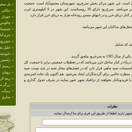
ان است. اين شهر مرکز بخش سرخ‌رود شهرستان محمودآباد است. جمعيت
پل سفي
بومي اين شهر (بافت الف) حدود هفت هزار نفر مي‌باشد. سرخ‌رود داراي 39 روستاست. اين شهر در 6 کيلومتري غرب
تنكابن
کنار درياي خزر و در انتهاي مسير رودخانه هراز به درياي خزر قرار دارد.
جويبار
چالوس
شغل‌هاي ساکنان اين شهر مي‌باشد.
چمستا
خرم آباد
خشرود
اشد که شامل:
خليل ش
دابودش
رخرود ملحق گرديد.
رامسر
يا) در کنار ساحل خزر مي‌باشد که در تعطيلات جمعيتي برابر با جمعيت کل
رستم كل
تاسيسات صيد ماهي قرار دارد که در فصل‌هاي مجاز صيد در چند نوبت، صيد
رويان
منظره جالبي براي گردشگران ايجاد مي‌شود. هم اکنون يک جاده کمربندي
رينه لار
يا فريدونکنار نخواهند از ترافيک شهر عبور نمايند در شرف جدول گذاري و
زرگر م
زيرآب
ساري
نظرات
شهر دارید لطفا از طریق این فرم برای ما ارسال نمایید.