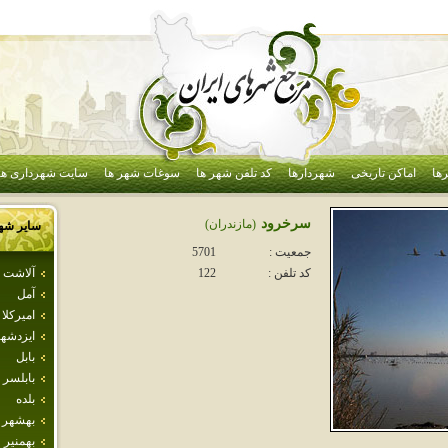
ها
اماکن تاریخی
شهردارها
کد تلفن شهر ها
سوغات شهر ها
سایت شهرداری ها
سرخرود
(مازندران)
سایر شه
جمعیت :
5701
آلاشت
کد تلفن :
122
آمل
اميركلا
ايزدشه
بابل
بابلسر
بلده
بهشهر
بهمنير