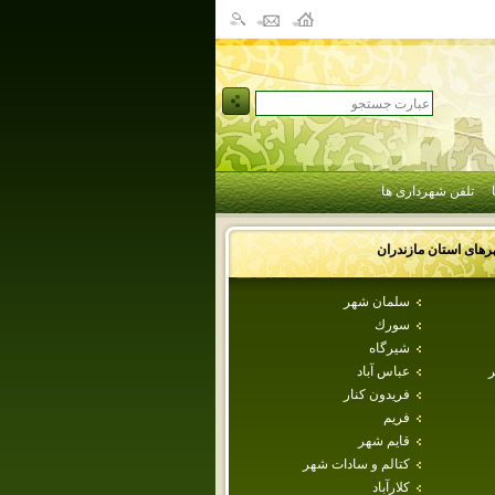
تلفن شهرداری ها
رهای استان
مازندران
سلمان شهر
سورك
شيرگاه
ر
عباس آباد
فريدون كنار
فريم
قايم شهر
كتالم و سادات شهر
كلارآباد