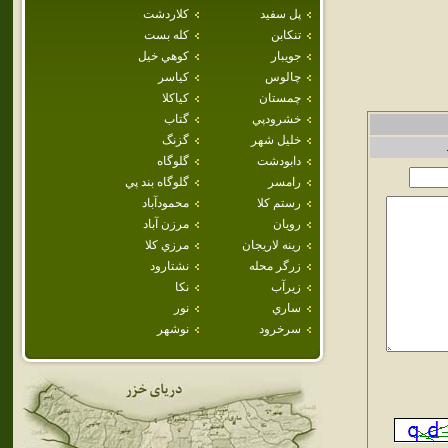
پل سفيد
كلاردشت
تنكابن
كله بست
جويبار
كوهي خيل
چالوس
كياسر
چمستان
كياكلا
خشرودپي
گتاب
خليل شهر
گزنگ
دابودشت
گلوگاه
رامسر
گلوگاه بند پي
رستم كلا
محمودآباد
رويان
مرزن آباد
رينه لاريجان
مرزي كلا
زرگر محله
نشتارود
زيرآب
نكا
ساري
نور
سرخرود
نوشهر