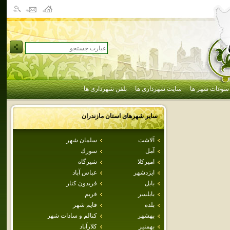
سوغات شهر ها
سایت شهرداری ها
تلفن شهرداری ها
سایر شهرهای استان
مازندران
آلاشت
سلمان شهر
آمل
سورك
اميركلا
شيرگاه
ايزدشهر
عباس آباد
بابل
فريدون كنار
بابلسر
فريم
بلده
قايم شهر
بهشهر
كتالم و سادات شهر
بهمنير
كلارآباد