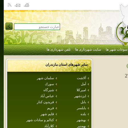
سوغات شهر ها
سایت شهرداری ها
تلفن شهرداری ها
سایر شهرهای استان
مازندران
2
آلاشت
سلمان شهر
آمل
سورك
اميركلا
شيرگاه
ايزدشهر
عباس آباد
بابل
فريدون كنار
بابلسر
فريم
بلده
قايم شهر
بهشهر
كتالم و سادات شهر
بهمنير
كلارآباد