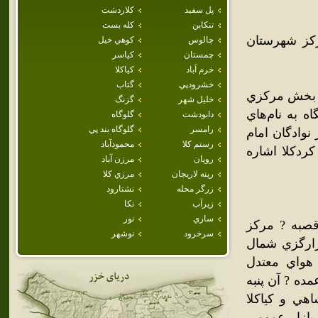
پل سفيد
كلاردشت
تنكابن
كله بست
رکز شهرستان
چالوس
كوهي خيل
چمستان
كياسر
خرم آباد
كياكلا
خشرودپي
گتاب
ر بخش مرکزي
خليل شهر
گزنگ
ه به نام‌هاي
دابودشت
گلوگاه
رامسر
گلوگاه بند پي
نوادگان امام
رستم كلا
محمودآباد
ردکلا اشاره
رويان
مرزن آباد
رينه لاريجان
مرزي كلا
زرگر محله
نشتارود
زيرآب
نكا
ساري
نور
ويبار) قصبه ? مرکز
سرخرود
نوشهر
اران است که در 21 هزارگزي شمال شاهي و 18 هزارگزي شمال
هواي معتدل
 عمده ? آن پنبه
ي و کياکلا
 بازار عمومي