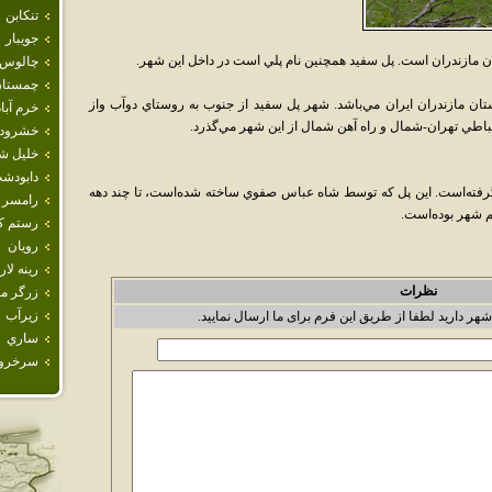
تنكابن
جويبار
 مازندران است. پل سفيد همچنين نام پلي است در داخل اين شهر.
چالوس
چمستا
ن مازندران ايران مي‌باشد. شهر پل سفيد از جنوب به روستاي دوآب واز
خرم آباد
تباطي تهران-شمال و راه آهن شمال از اين شهر مي‌گذرد.
خشرود
خليل ش
دابودش
م گرفته‌است. اين پل که توسط شاه عباس صفوي ساخته شده‌است، تا چند دهه
رامسر
م شهر بوده‌است.
رستم كل
رويان
رينه لار
نظرات
زرگر م
زيرآب
شهر دارید لطفا از طریق این فرم برای ما ارسال نمایید.
ساري
سرخرو