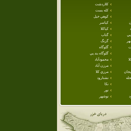
كلاردشت
كله بست
كوهي خيل
ن
كياسر
كياكلا
پي
گتاب
هر
گزنگ
ت
گلوگاه
گلوگاه بند پي
ا
محمودآباد
مرزن آباد
يجان
مرزي كلا
حله
نشتارود
نكا
نور
د
نوشهر