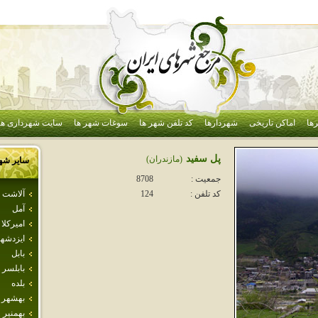
ها
اماکن تاریخی
شهردارها
کد تلفن شهر ها
سوغات شهر ها
سایت شهرداری ها
پل سفيد
(مازندران)
سایر شه
جمعیت :
8708
آلاشت
کد تلفن :
124
آمل
اميركلا
ايزدشه
بابل
بابلسر
بلده
بهشهر
بهمنير