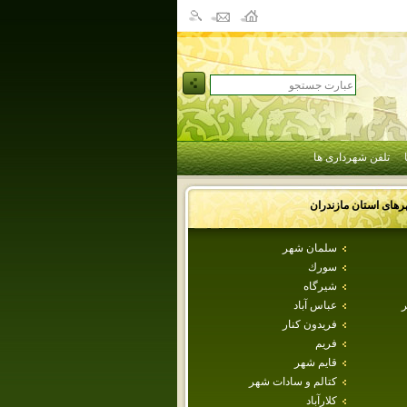
تلفن شهرداری ها
رهای استان
مازندران
سلمان شهر
سورك
شيرگاه
ر
عباس آباد
فريدون كنار
فريم
قايم شهر
كتالم و سادات شهر
كلارآباد