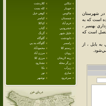
تنكابن
كلاردشت
جويبار
كله بست
 در شهرستان
چالوس
كوهي خيل
چمستان
كياسر
ده است که به
خرم آباد
كياكلا
اري بهنمير ،
خشرودپي
گتاب
متصل است که
خليل شهر
گزنگ
دابودشت
گلوگاه
رامسر
گلوگاه بند پي
به بابل ، از
رستم كلا
محمودآباد
ي‌شود.
رويان
مرزن آباد
رينه لاريجان
مرزي كلا
زرگر محله
نشتارود
زيرآب
نكا
ساري
نور
سرخرود
نوشهر