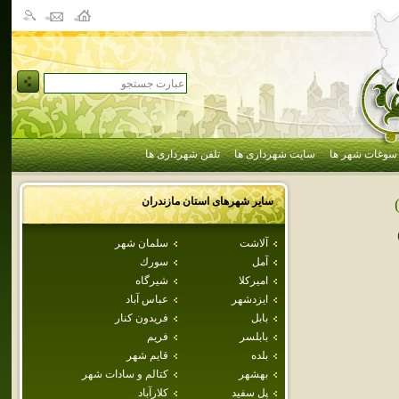
سوغات شهر ها
سایت شهرداری ها
تلفن شهرداری ها
سایر شهرهای استان
مازندران
آلاشت
سلمان شهر
آمل
سورك
اميركلا
شيرگاه
ايزدشهر
عباس آباد
بابل
فريدون كنار
بابلسر
فريم
بلده
قايم شهر
بهشهر
كتالم و سادات شهر
پل سفيد
كلارآباد