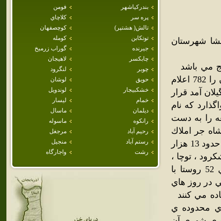
بندركياشهر
فومن
پره سر
كلاچاي
تالش( هشتپر)
كوچصفهان
توتكابن
كومله
.) در بخش لشت نشا شهرستان
جيرنده
گوراب زرميخ
چابكسر
لاهيجان
رنج مي باشد
چوبر
لنگرود
قدمت لشت نشا در زمان سادات كيا در گيلان مي باشد كه زمان آن را 782 اعلام
حويق
لوشان
خشكبيجار
لوندويل
عيل اول به گيلان آمد قرار
خمام
ليسار
گذارد كه نام
ديلمان
ماسال
ه را به دست
رانكوه
ماسوله
اه جر املاك
رحيم آباد
مرجغل
رستم آباد
منجيل
خاصه شاه بود خوصوصيات جمعيتي شهر: شهر لشت نشاء با حدود 13 هزار
رشت
واجارگاه
رود ، توچا ،
گنجعلي محله ، صادات محله ، تشكيل شده واين شهرستان داراي 52 روستا با
ي در روز هاي
اده مي كنند
 داراي محدوده ي
دوده ي شهري آن