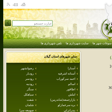
سوغات شهر ها
سایت شهرداری ها
تلفن شهرداری ها
سایر شهرهای استان
گيلان
)
1
آستارا
رضوانشهر
آستانه اشرفيه
رودبار
احمد سركوراب
رودسر
اسالم
رودنبه
w
اطاقور
سنگر
املش
سياهكل
بازارجمعه(شاندرمن)
شفت
بره سرعمارلو
شلمان
بندرانزلي
صومعه سرا