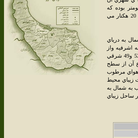
بع مي باشد طول شبكه ي معابر آن 5/23 كيلومتر بوده كه
مساحت مساحت پارك شهر آن 18 هزار متر مربع و فضاي سبز آن 20 هكتار مي
ل به درياي
 اشرفيه واز
غرب به بخش خشكبيجار محدود مي شود لشت نشاء در طول 52 و49 شرقي
 ارتفاع آن از سطح
جه مي باشد آب و هواي مرطوب
ت زيباي محيط
 به شمال به
ر ساحل زيباي