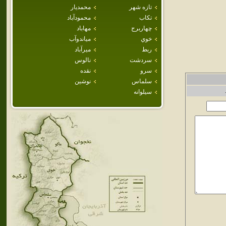
تازه شهر
محمديار
تكاب
محمودآباد
چهاربرج
مهاباد
خوي
مياندوآب
ربط
ميرآباد
سردشت
نالوس
سرو
نقده
سلماس
نوشين
سيلوانه