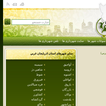
سوغات شهر ها
سایت شهرداری ها
تلفن شهرداری ها
ربي)
سایر شهرهای استان
اذربايجان غربي
آواجيق
سيمينه
اروميه
شاهين دژ
اشنويه
شوط
ايواغلي
فيرورق
باروق
قره ضياالدين
بازرگان
قوشچي
بوكان
كشاورز
پلدشت
گردکشانه
پيرانشهر
ماكو