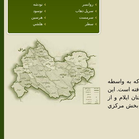
روانسر
نودشه
سرپل ذهاب
نوسود
سرمست
هرسين
سطر
هلشي
که به واسطه
فته است. اين
 ايلام و از
ز بخش مرکزي