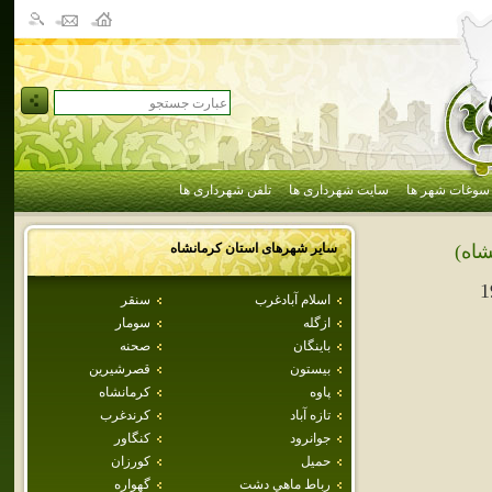
سوغات شهر ها
سایت شهرداری ها
تلفن شهرداری ها
سایر شهرهای استان
كرمانشاه
شاه)
1
اسلام آبادغرب
سنقر
ازگله
سومار
باينگان
صحنه
بيستون
قصرشيرين
پاوه
كرمانشاه
تازه آباد
كرندغرب
جوانرود
كنگاور
حميل
كورزان
رباط ماهي دشت
گهواره