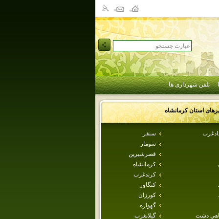
تلفن شهرداری ها
رهای استان
كرمانشاه
بادغرب
سنقر
سومار
قصرشيرين
كرمانشاه
كرندغرب
كنگاور
كورزان
گهواره
اهي دشت
گيلانغرب