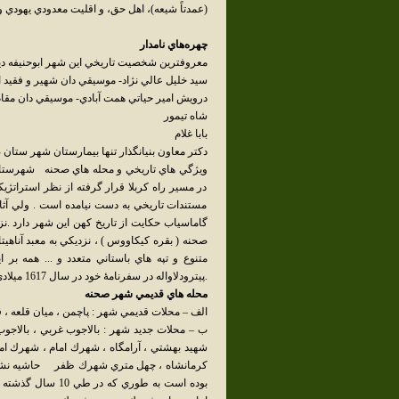
(عمدتاً شيعه)، اهل حق، و اقليت معدودي يهودي
چهره‌هاي نامدار
معروفترين شخصيت تاريخي اين شهر ابوحنيفه د
سيد خليل عالي نژاد- موسيقي دان شهير و فقيد ا
درويش امير حياتي همت آبادي- موسيقي دان مقام
شاه تيمور
بابا غلام
دكتر معاون بنيانگذار تنها بيمارستان شهر ستان
ويژگي هاي تاريخي و محله هاي صحنه شهرستان صح
در مسير راه كربلا قرار گرفته از نظر استراتژ
مستندات تاريخي به دست نيامده است . ولي آثا
گاماسياب حكايت از تاريخ كهن اين شهر دارد .نز
صحنه ( بقره كيكاووس ) ، نزديكي به معبد آناهيت
متنوع و تپه هاي باستاني متعدد و ... همه بر
.پيترودلاواله در سفرنامۀ خود در سال 1617 ميلادي و اصطخري در كتاب سالك المالك از شهر صحنه ياد نموده اند .
محله هاي قديمي شهر صحنه
الف – محلات قديمي شهر : پاچمن ، ميان قلعه
ب – محلات جديد شهر : بالاجوب غربي ، بالاجوب 
شهيد بهشتي ، آرامگاه ، شهرك امام ، شهرك ام
كرمانشاه ، چهل متري شهرك ظفر حاشيه نشين
بوده است به طوري