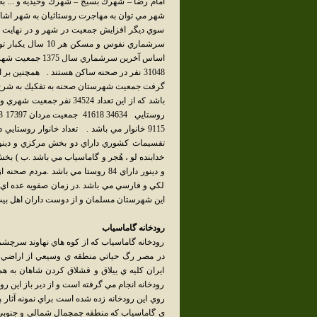
امام رضا – شهرك بسيج – شهرك وحيديه و ... به 
شهر مي توان به مهاجرت روستائيان به شهر اشار
سوي ديگر افزايش جمعيت در شهر و در نهايت 
سرشماري نفوس و م
تقسيمات كشوري داراي دو بخش مركزي و دينو
خدابنده لو ، هُجر و گاماسياب مي باشد .ب ) بخ
و دينور داراي 84 روستا مي باشد .مر
لكي و فارسي مي باشد .در زمان صفويه عده اي از
اين شهرستان مسلمان و از دوست داران اهل بيت 
رودخانه گاماسياب
رودخانه گاماسياب كه از كوه هاي نهاوند سرچشم
در مصر رگ حياتي منطقه ي وسيعي از اراضي ك
ايران كليه ي ييلاق و قشلاق كردن شاهان به 
رودخانه انجام مي گرفته است و از دير باز اين ر
روي اين رودخانه زده شده است براي نمونه آثار 
ي گاماسياب كه منطقه چمچمال شمالي و جنوبي ر