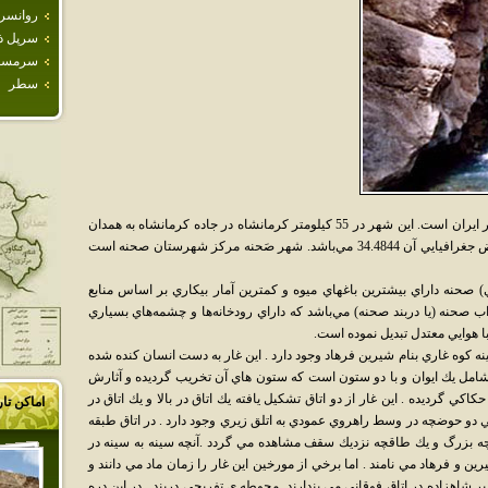
روانسر
سرپل ذ
سرمس
سطر
صحنه از شهرستانهاي استان کرمانشاه در کشور ايران است. اين شهر در 55 کيلومتر کرمانشاه در جاده کرمانشاه به همدان
قرار دارد. طول جغرافيايي شهر 47.6872 و عرض جغرافيايي آن 34.4844 مي‌‌باشد. شهر صَحنه‌ مرکز شهرستان صحنه‌ است
 شدن اين مقاله (1384 خورشيدي) صحنه داراي بيشترين باغهاي ميوه و کمترين آمار بيکاري بر اساس منابع
حنه (يا دربند صحنه) مي‌‌باشد که داراي رودخانه‌ها و چشمه‌هاي بسياري
 هوايي معتدل تبديل نموده است.
كوه غاري بنام شيرين فرهاد وجود دارد . اين غار به دست انسان كنده شده
1 متر ارتفاع دارد . غار شامل يك ايوان و با دو ستون است كه ستون هاي آن تخريب گرديده و آثارش
كي گرديده . اين غار از دو اتاق تشكيل يافته يك اتاق در بالا و يك اتاق در
اماکن تا
 حوضچه در وسط راهروي عمودي به اتلق زيري وجود دارد . در اتاق طبقه
ه بزرگ و يك طاقچه نزديك سقف مشاهده مي گردد .آنچه سينه به سينه در
ن و فرهاد مي نامند . اما برخي از مورخين اين غار را زمان ماد مي دانند و
بر شاهزاده در اتاق فوقاني مي پندارند .محوطه ي تفريحي دربند در اين دره