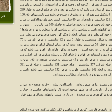
صد متر از هم قرار گرفته اند ، دخمه ي اول كه استودان يا استخوان دان مي
باشد و تاريخ آن را سده ي پنجم و حداكثر ششم پيش از ميلاد مي دانند كه به شكل ذوزنقه و داراي ضلع كوچك به طول 239
سانتيمتر و قاعده ي 249 سانتيمتر مدخل ورودي را تشكيل مي دهد كه رو به مشرق و طلوع خورشيد مي باشد پهناي اتاق 160
غار 
و بلندي سقف 170 سانتيمتر مي باشد دهانه مدخل 121 سانتيمتر و بلندي آن نيز 80 سانتيمتر است .جك مك دونالدكنير در سال
1813 م .اولين اروپايي است كه از اين اثر در كتاب خود نام دخمه ي دوم و دخمه ي اصلي به فاصله 100 متر پايين تر از استودان
ر دارد كه در كتابهاي باستان شناسي و ايران شناسي آن را متعلق به دوره ي مادها (
مه در نوع خود كم نظير و در مقياس ابعاد با ديگر گور دخمه هاي موجود بي نظير مي
باشد كه دو طبقه ساخته شده است مدخل ورودي به شكل مستطيل به طول 5 متر و 82 سانتيمتر و عرض يك متر و 75
سانتيمتر مي باشد . داراي دو ستون به طول 6 متر و قطر 55 سانتيمتر بوده است كه در زمان اشغال ايران توسط روس و
خل آن به غارت رفته است . دخمه ي مذكور داراي يك راهرو مي باشد كه دو
لاً مورد استفاده ي اقوام و يا شاهزادگان پادشاه مدفون در قبر اصلي مي
باشند بعد از عبور از راهرو به طول يك متر و نود سانتيمتر و عرض يك متر و 45 سانتيمتر به صورت عمودي به اتاق زيرين و
گور اصلي كه ضلع شمالي آن 384 سانتيمتر – ضلع شرقي 377 سانتيمتر – ضلع جنوبي 331 سانتيمتر و ضلع غربي 391
سانتيمتر مي باشد و داراي سكويي بزرگ و قبري به ابعاد 242 سانتيمتر طول و عرض 132 سانتيمتر مي باشد .باستان
ر ديدن نموده و درباره ي آن مطالبي نوشته اند .
نيست اما در سفرنامه‌اي از ناصرالدين شاه از «قريه صحنه» به عنوان
س آثار تاريخي که در شهر موجود است (کاروانسراهاي عباسي در خيابان
د) در کوه‌هاي دربند صحنه) از ديرباز در مسير راههاي مسافري مهم قرار
به زبان‌هاي فارسي، کردي کرمانشاهي و لکي تکلم مي‌‌کنند. دين مردم اسلام