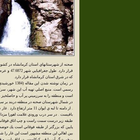
که‌ در شرق استان کرمانشاه قرار دارد.
در زمان نوشته
رسمي است. منبع اصلي تهيه آب اين شهر، سراب ص
است و منطقه را به سرزميني پر آب و حاصلخيز با
در شمال شهرستان صحنه در منطقه دربند بر سينه 
. از دامنه تا لبه ي ايوان 1
باقيست . در سر درب ورودي علامت اهورا مزدا حكا
طبقه زير درست سمت راست و چپ اتاق فوقاني دو
پايين كه بزرگتر از طبقه فوقاني است يك حوضچ
بين اهالي اين منطقه مشهور است اين غار را شيري
برخي ديگر آن را قبر كيكاووس در اتاق پايين و ق