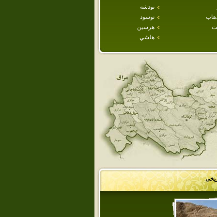
نودشه
هاب
نوسود
ت
هرسين
هلشي
ریخی