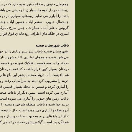
چمچمال جنوبي رودخانه دينور وجود دارد كه در بي
رودخانه در دل كوه ها بسيار زيبا و ديدني مي با
باشد را آبياري مي نمايد .روستاي بسياري در دو
چمچمال جنوبي ، سنقر آباد ، حسين آباد ، چ
گروس ، علي آباد ، عمارات ، چمن سرخ ، دركه
اميري در جلگه هاي اطراف رودخانه ي فوق قرار د
باغات شهرستان صحنه
شهرستان صحنه باغات سر سبز زيادي را در خود 
مي شود عمده ميوه هاي توليدي باغات شهرستان : گ
صحنه را به سه قسمت تفكيك نموده دو قسمت آ
درختان بسيار كهن قرار داشت كه عمده درختان 
هم باقيست .آب دربند صحنه بيشتر اين باغ ها را 
دربند را مشروب كرده بعد به سرآسياب رفته و 
را آبياري كرده و سپس به محله بسيار قديمي قلقل
آبياري مي كرده است .نيمي ديگر از باغات صحنه
باغات زمين هاي جنوبي را آبياري مي نموده است 
دربند جدا شده و باغات منطقه شرقي و محله را آ
آن منطقه را آبياري مي نموده است .حال با توج
2 از اين باغ هاي پر ميوه جهت ساخت و ساز و وس
هم نگرديده است .گيلاس شهر صحنه در تمامي كش