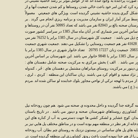
صورت پراكنده به وجود آمده اند كه از عوامل موثر بر رشد حاشيه نشيني در
ه كرد كه اين امر خود باعث خالي شدن روستاها و كم شدن جمعيت آنها و از
شكل گيري پديده حاشيه نشيني گرديده است .ويژگي هاي جمعيتي معمولاً
سكن هر 10 سال يكبار توسط مركز آمار ايران و سازمان مديريت و برنامه ريزي انجام مي گردد . بر
اساس آخرين سرشماري سال 1375 جمعيت شهرستان صحنه بالغ بر 82043 نفر مي باشد كه تعداد 50995 نفر آن در روستاها و
31048 نفر در صحنه ساكن هستند . همچنين بر اساس آخرين سر شماري كه در آبان ماه سال 1385 در سراسر كشور صورت
گرفت جمعيت شهرستان صحنه به تفكيك به شرح ذيل مي باشد : جمعيت كل شهرستان در سال 1385 برابر با 76252 نفر مي
باشد كه از اين تعداد 34524 نفر جمعيت شهري و 41628 نفر هم جمعيت روستايي را تشكيل مي دهند .جمعيت شهري جمعيت
روستايي 34634 41618 جمعيت مردان 17397 20833 جمعيت زنان 17227 20795 تعداد خانوار شهري در سال 1385 برابر با
9115 خانوار مي باشد . تعداد خانوار روستايي در سال 1385 برابر با 9848 خانوار مي باشد .اين شهرستان بر اساس آخرين
ر مي باشد . الف ) بخش مركزي به مركزيت صحنه شامل دهستان هاي :
ش دينور بر مركزيت روستاي ميانراهان مشتمل بر دهستان هاي : حُر ، كندوله
دم صحنه از نژاد سفيد و اقوام كرد مي باشند .زبان ساكنان اين منطقه : كردي ، لري ،
 مردم با لهجه تركي از نواحي مجاور بلوك خدابنده لو ساكن شده اند .مردم
( ع ) مي باشند.
ه گرفته جدا گرديده و داخل محدوده ي صحنه مي شود .هم چون رودخانه نيل
شاورزي روستاهاي شهرستان صحنه و دينور مي باشد . در تاريخ باستان
همدان كوچ عشاير و لشكر كشي ها جهت دسترسي به آب از كناره هاي اين
ودخانه از هر نظر در منطقه مهم بوده است و در مناطق مختلف پل هايي نيز بر
پايه هاي پل هاي ساساني در بيستون نزديك به روستاي چم بطان .آب رودخانه
ا از هم جدا نموده است باعث رونق كشاورزي اين منطقه گرديده است .در