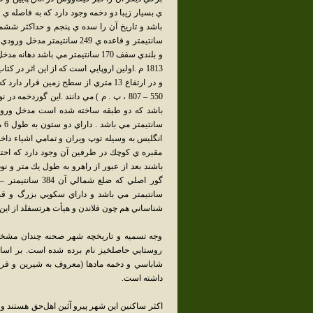
ي بسيار زيبا دو دخمه وجود دارد كه به فاصله ي 
و در ارتفاع 13 متري از سطح زمين قرا
550 – 807 ، پ . م ) مي دانند .اين گوردخ
انگليس به وسيله توپ ويران و تمامي اشياء دا
مقبره ي كوچك در طرفين آن وجود دارد كه احتما
شناساني هم چون فلاندن و هيأت هرتسفلد از اين اث
وجه تسميه و تاريخچه شهر صحنه چندان مشخص 
روستايي حاصلخيز نام برده شده است. بر اسا
شاباسي و دخمه مادها (معروف به شيرين و فرها
داشته است.
اکثر ساکنين اين شهر پيرو آئين اهل‌حق هستند و 