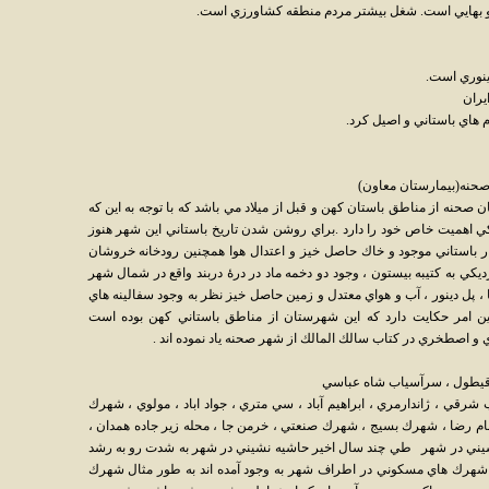
 و بهايي است. شغل بيشتر مردم منطقه‌ کشاورزي است.
ينوري است.
يران
 هاي باستاني و اصيل كرد.
 صحنه(بيمارستان معاون)
نه از مناطق باستان كهن و قبل از ميلاد مي باشد كه با توجه به اين كه
يكي اهميت خاص خود را دارد .براي روشن شدن تاريخ باستاني اين شهر هنوز
ر باستاني موجود و خاك حاصل خيز و اعتدال هوا همچنين رودخانه خروشان
ديكي به كتيبه بيستون ، وجود دو دخمه ماد در درۀ دربند واقع در شمال شهر
ا ، پل دينور ، آب و هواي معتدل و زمين حاصل خيز نظر به وجود سفالينه هاي
 اين امر حكايت دارد كه اين شهرستان از مناطق باستاني كهن بوده است
 ، قيطول ، سرآسياب شاه عباسي
شرقي ، ژاندارمري ، ابراهيم آباد ، سي متري ، جواد اباد ، مولوي ، شهرك
ام رضا ، شهرك بسيج ، شهرك صنعتي ، خرمن جا ، محله زير جاده همدان ،
ي در شهر طي چند سال اخير حاشيه نشيني در شهر به شدت رو به رشد
 كه در طي 10 سال گذشته شهرك هاي مسكوني در اطراف شهر به وجود آمده اند به طور مثال شهرك