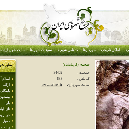
ها
اماکن تاریخی
شهردارها
کد تلفن شهر ها
سوغات شهر ها
سایت شهرداری ها
صحنه
(كرمانشاه)
سایر شه
جمعیت :
34462
اسلام آ
کد تلفن :
838
ازگله
سایت شهرداری :
www.sahneh.ir
باينگان
بيستون
پاوه
تازه آباد
جوانرود
حميل
رباط م