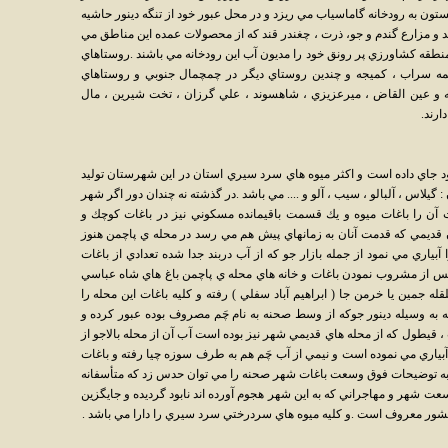
ستون به رودخانه گاماسياب مي ريزد و در محل عبور خود از تنگه دينور حاشيه
شد و مزارع گندم و جو، ذرت ، چغندر قند كه از محصولات عمده اين مناطق مي
 منطقه كشاورزي پر رونق خود را مديون آب اين رودخانه مي باشند .روستاهاي
شمه سراب ، كميجه و چندين روستاي ديگر در چمچمال جنوبي و روستاهاي
 و عين القاض ، ميرعزيزي ، شاهسوند ، علي گرزان ، تخت شيرين ، مال
ارند.
جاي داده است و اكثر ميوه هاي سرد سيري استان در اين شهرستان توليد
يلاس ، آلبالو ، سيب ، آلو و .... مي باشد .در گذشته نه چندان دور اگر شهر
ن را باغات ميوه و يك قسمت باقيمانده مسكوني نيز در باغات كوچك و
قديمي كه قدمت آنان به زمانهاي پيش هم مي رسد در محله ي پاچمن هنوز
آبياري مي نمود از جمله بازار جو كه از آب دربند جدا شده تعدادي از باغات
پس از مشروب نمودن باغات و خانه هاي محله ي پاچمن باغ هاي شاه عباسي
ه جمين يا خرمن جا ( ابراهيم آباد سفلي ) رفته و كليه باغات اين محله را
 به وسيله دينور جوكه از وسط صحنه به نام چَم مصروف بوده عبور كرده و
، قيطول كه از محله هاي قديمي شهر نيز بوده است آب آن از محله بالاجو از
بياري مي نموده است و نيمي از آب چَم هم به طرف سوزه چيا رفته و باغات
ه به توضيحات فوق وسعت باغات شهر صحنه را مي توان حدس زد كه متأسفانه
عت شهر و مهاجراني كه به اين شهر هجوم آورده اند نابود گرديده و جايگزين
ور معروف است .و كليه ميوه هاي سردرختي سرد سيري را دارا مي باشد .