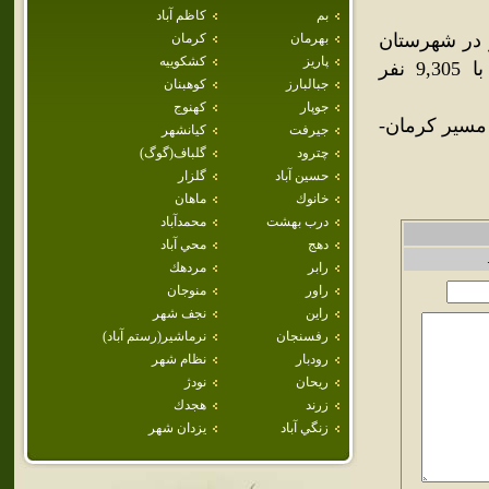
بم
كاظم آباد
 در شهرستان
بهرمان
كرمان
پاريز
كشكوييه
بردسير قرار گرفته‌است.جمعيت اين شهر در سال 1385، برابر با 9,305 نفر
جبالبارز
كوهبنان
جوپار
كهنوج
 مسير کرمان-
جيرفت
كيانشهر
چترود
گلباف(گوگ)
حسين آباد
گلزار
خانوك
ماهان
درب بهشت
محمدآباد
دهج
محي آباد
رابر
مردهك
راور
منوجان
راين
نجف شهر
رفسنجان
نرماشير(رستم آباد)
رودبار
نظام شهر
ريحان
نودژ
زرند
هجدك
زنگي آباد
يزدان شهر