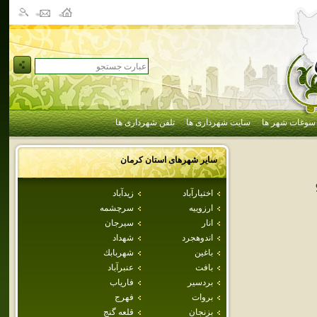
سوغات شهر ها
سایت شهرداری ها
تلفن شهرداری ها
سایر شهرهای استان
كرمان
اختيارآباد
زيدآباد
ارزوييه
سرچشمه
انار
سيرجان
اندوهجرد
شهداد
باغين
شهربابك
بافت
عنبرآباد
بردسير
فارياب
بروات
فهرج
بزنجان
قلعه گنج