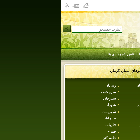
تلفن شهرداری ها
رهای استان
كرمان
د
زيدآباد
سرچشمه
سيرجان
د
شهداد
شهربابك
عنبرآباد
فارياب
فهرج
قلعه گنج