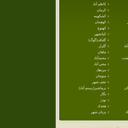
كاظم آباد
كرمان
كشكوييه
كوهبنان
كهنوج
كيانشهر
گلباف(گوگ)
اد
گلزار
ماهان
هشت
محمدآباد
محي آباد
مردهك
منوجان
نجف شهر
ن
نرماشير(رستم آباد)
نگار
نودژ
هجدك
د
يزدان شهر