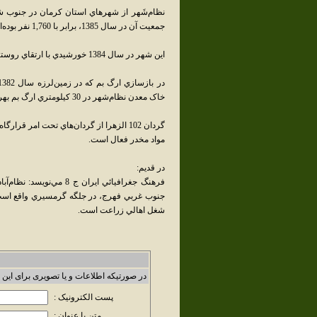
نظام‌شَهر از شهرهاي استان کرمان در جنوب 
جمعيت آن در سال 1385، برابر با 1,760 نفر بوده‌است .
اين شهر در سال 1384 خورشيدي با ارتقاي روستاي نظام‌آباد به شهر تشکيل شد.
خاک معدن نظام‌شهر در 30 کيلومتري ارگ بم بهره‌گيري شده‌است.
گردان 102 الزهرا از گردان‌هاي تحت امر 
مواد مخدر فعال است.
در قديم:
شغل اهالي زراعت است.
در صورتیکه اطلاعات و یا تصویری برای این 
پست الکترونیک :
متن یا عنوان :