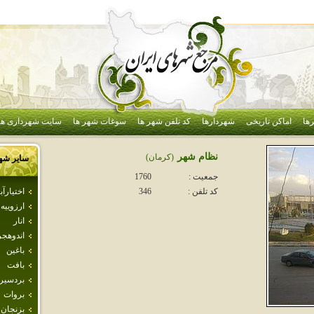
ها
اماکن تاریخی
شهردارها
کد تلفن شهر ها
سوغات شهر ها
سایت شهرداری ها
نظام شهر
(كرمان)
سایر شه
جمعیت :
1760
اختيارآبا
کد تلفن :
346
ارزوييه
انار
اندوهجر
باغين
بافت
بردسير
بروات
بزنجان