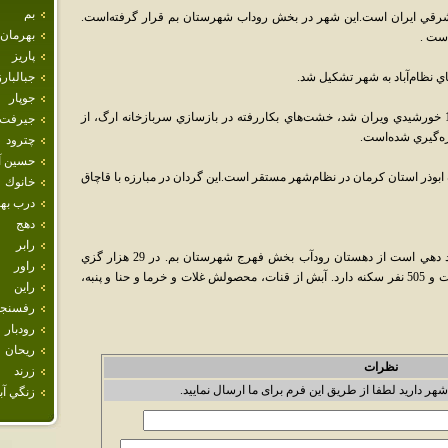
بم
شرقي ايران است.اين شهر در بخش روداب شهرستان بم قرار گرفته‌است.
بهرمان
پاريز
جبالبارز
جوپار
در بازسازي ارگ بم که در زمين‌لرزه سال 1382 خورشيدي ويران شد، خشت‌هاي بکاررفته در بازسازي سربازخانه ارگ، از
جيرفت
چترود
حسين آب
قرارگاه ابوذر استان کرمان در نظام‌شهر مستقر است.اين گردان در مبارزه با قاچاق
خانوك
درب ب
دهج
رابر
فرهنگ جغرافيائي ايران ج 8 مي‌نويسد: نظام‌آباد دهي است از دهستان رودآب بخش فهرج شهرستان بم. در 29 هزار گزي
راور
جنوب غربي فهرج، در جلگه گرمسيري واقع است و 505 نفر سکنه دارد. آبش از قنات، محصولش غلات و خرما و حنا و پنبه،
راين
رفسنجا
رودبار
ريحان
نظرات
زرند
شهر دارید لطفا از طریق این فرم برای ما ارسال نمایید.
زنگي آبا