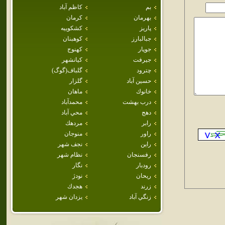
بم
كاظم آباد
بهرمان
كرمان
پاريز
كشكوييه
جبالبارز
كوهبنان
جوپار
كهنوج
جيرفت
كيانشهر
چترود
گلباف(گوگ)
حسين آباد
گلزار
خانوك
ماهان
درب بهشت
محمدآباد
دهج
محي آباد
رابر
مردهك
راور
منوجان
راين
نجف شهر
رفسنجان
نظام شهر
رودبار
نگار
ريحان
نودژ
زرند
هجدك
زنگي آباد
يزدان شهر