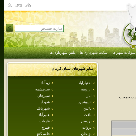
سوغات شهر ها
سایت شهرداری ها
تلفن شهرداری ها
سایر شهرهای استان
كرمان
اختيارآباد
زيدآباد
ارزوييه
سرچشمه
انار
سيرجان
است.جمعيت
اندوهجرد
شهداد
باغين
شهربابك
بافت
عنبرآباد
بردسير
فارياب
بروات
فهرج
بزنجان
قلعه گنج