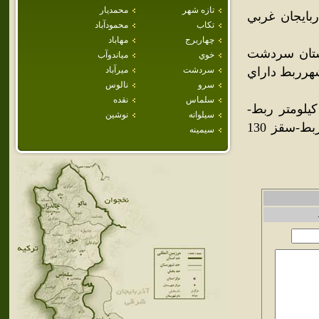
تازه شهر
محمديار
ايجان غربي
تكاب
محمودآباد
چهاربرج
مهاباد
در شهرستان سردشت
خوي
مياندوآب
هرربط داراي
سردشت
ميرآباد
سرو
نالوس
سلماس
نقده
ردشت 16 کيلومتر ربط-بوکان 85 کيلومتر ربط-مهاباد 105 کيلومتر ربط-
سيلوانه
نوشين
اروميه 210کيلومتر ربط-پيرانشهر 95 کيلومتر ربط-بانه 62 کيلومتر ربط-سقز 130
سيمينه