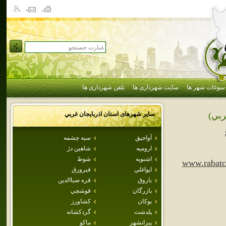
سوغات شهر ها
سایت شهرداری ها
تلفن شهرداری ها
سایر شهرهای استان
اذربايجان غربي
ربي)
آواجيق
سيه چشمه
اروميه
شاهين دژ
اشنويه
شوط
www.rabatci
ايواغلي
فيرورق
باروق
قره ضياالدين
بازرگان
قوشچي
بوكان
كشاورز
پلدشت
گردکشانه
پيرانشهر
ماكو