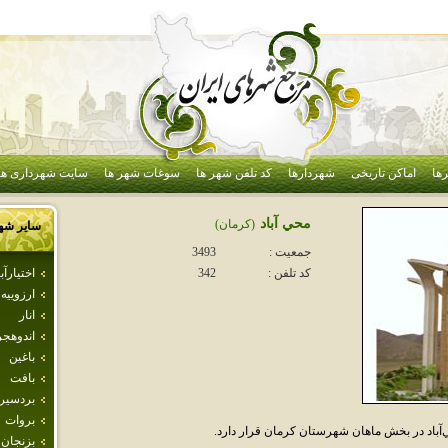
ها
اماکن تاریخی
شهردارها
کد تلفن شهر ها
سوغات شهر ها
سایت شهرداری ها
محي آباد
(كرمان)
سایر شه
جمعیت :
3493
اختيارآبا
کد تلفن :
342
ارزوييه
انار
اندوهجر
باغين
بافت
بردسير
بروات
آباد در بخش ماهان شهرستان کرمان قرار دارد.
بزنجان