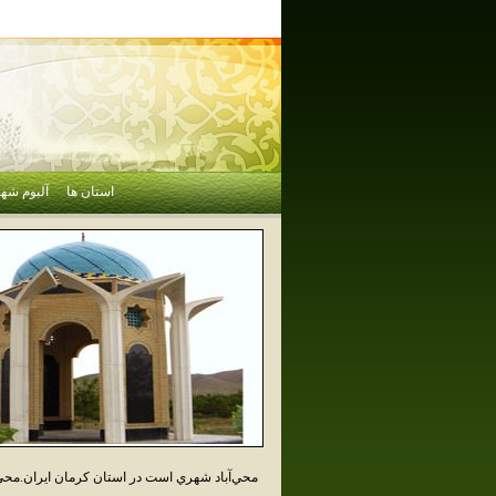
استان ها
آلبوم شهر
محي‌آباد شهري است در استان کرمان ايران.محي‌