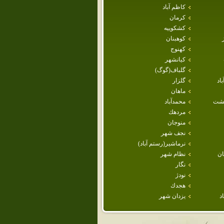
كاظم آباد
كرمان
كشكوييه
كوهبنان
كهنوج
كيانشهر
گلباف(گوگ)
اد
گلزار
ماهان
هشت
محمدآباد
مردهك
منوجان
نجف شهر
نرماشير(رستم آباد)
ن
نظام شهر
نگار
نودژ
هجدك
د
يزدان شهر