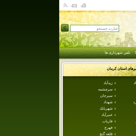
تلفن شهرداری ها
رهای استان
كرمان
د
زيدآباد
سرچشمه
سيرجان
د
شهداد
شهربابك
عنبرآباد
فارياب
فهرج
قلعه گنج