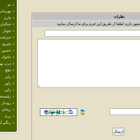
بم
بهرمان
نظرات
پاريز
شهر دارید لطفا از طریق این فرم برای ما ارسال نمایید.
جبالبارز
جوپار
جيرفت
چترود
حسين آب
خانوك
درب ب
دهج
رابر
راور
راين
رفسنجا
رودبار
ريحان
زرند
زنگي آبا