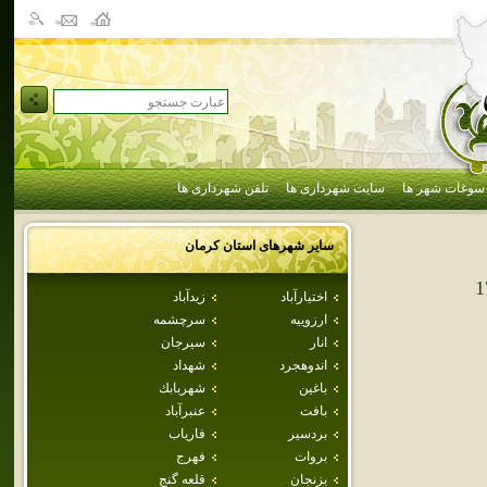
سوغات شهر ها
سایت شهرداری ها
تلفن شهرداری ها
سایر شهرهای استان
كرمان
1
اختيارآباد
زيدآباد
ارزوييه
سرچشمه
انار
سيرجان
اندوهجرد
شهداد
باغين
شهربابك
بافت
عنبرآباد
بردسير
فارياب
بروات
فهرج
بزنجان
قلعه گنج