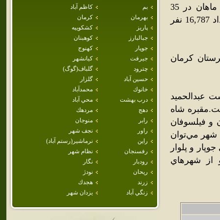
ماهان شهري است در جنوب شرقي ايران در استان کرمان.شهر ماهان در 35
بم
كاظم آباد
بهرمان
كرمان
کيلومتري جنوب شرقي شهر کرمان واقع شده و در سال 1385، تعداد 16,787 نفر
پاريز
كشكوييه
جبالبارز
كوهبنان
جوپار
كهنوج
ستان کرمان
جيرفت
كيانشهر
چترود
گلباف(گوگ)
حسين آباد
گلزار
خانوك
محمدآباد
ت عبدالحميد
درب بهشت
محي آباد
ت.مقبره شاه
دهج
مردهك
ن و فيلسوفان
رابر
منوجان
راور
نجف شهر
شهر مي‌توان
راين
نرماشير(رستم آباد)
جوپار و پلوار
رفسنجان
نظام شهر
 از شهرهاي
رودبار
نگار
ريحان
نودژ
زرند
هجدك
زنگي آباد
يزدان شهر