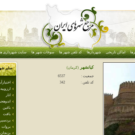
ها
اماکن تاریخی
شهردارها
کد تلفن شهر ها
سوغات شهر ها
سایت شهرداری ها
كيانشهر
(كرمان)
سایر شه
جمعیت :
6537
اختيارآبا
کد تلفن :
342
ارزوييه
انار
اندوهجر
باغين
بافت
بردسير
بروات
بزنجان