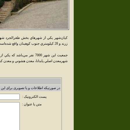
زرند و 28 کيلومتري جنوب کوهبنان واقع شده‌است.
جمعيت اين شهر 7000 نفر مي‌
شهرمعدن اصلي پابدانا، معدن هشوني و معدن کمس
در صورتیکه اطلاعات و یا تصویری برای این 
پست الکترونیک :
متن یا عنوان :