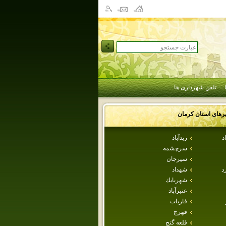
تلفن شهرداری ها
رهای استان
كرمان
د
زيدآباد
سرچشمه
سيرجان
د
شهداد
شهربابك
عنبرآباد
فارياب
فهرج
قلعه گنج