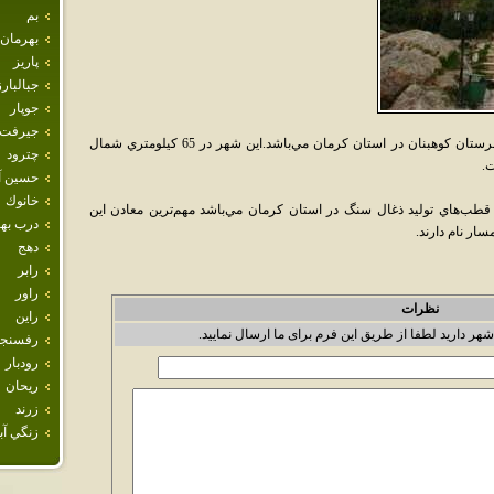
بم
بهرمان
پاريز
جبالبارز
جوپار
جيرفت
کيان‌شهر يکي از شهرهاي بخش طغرالجرد شهرستان کوهبنان در استان کرمان مي‌باشد.اين شهر در 65 کيلومتري شمال
چترود
حسين آب
خانوك
باشد که يکي از قطب‌هاي توليد ذغال سنگ در استان کرمان مي‌باشد مهم‌ترين معادن اين
درب ب
ار نام دارند.
دهج
رابر
راور
نظرات
راين
شهر دارید لطفا از طریق این فرم برای ما ارسال نمایید.
رفسنجا
رودبار
ريحان
زرند
زنگي آبا