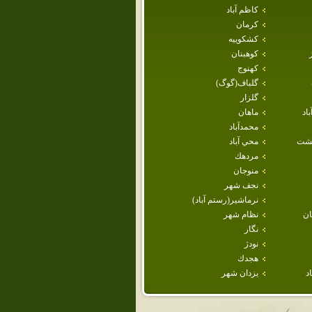
كاظم آباد
كرمان
كشكوييه
كوهبنان
كهنوج
گلباف(گوگ)
گلزار
اد
ماهان
محمدآباد
هشت
محي آباد
مردهك
منوجان
نجف شهر
نرماشير(رستم آباد)
ن
نظام شهر
نگار
نودژ
هجدك
د
يزدان شهر