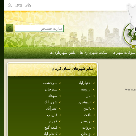
سوغات شهر ها
سایت شهرداری ها
تلفن شهرداری ها
سایر شهرهای استان
كرمان
اختيارآباد
سرچشمه
ارزوييه
سيرجان
www.za
انار
شهداد
اندوهجرد
شهربابك
باغين
عنبرآباد
بافت
فارياب
بردسير
فهرج
بروات
قلعه گنج
بزنجان
كاظم آباد