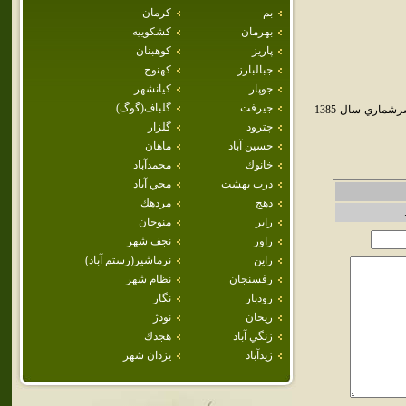
بم
كرمان
بهرمان
كشكوييه
پاريز
كوهبنان
جبالبارز
كهنوج
جوپار
كيانشهر
جيرفت
گلباف(گوگ)
زرند از شهرهاي استان کرمان است.اين شهر مرکز شهرستان زرند است.جمعيت شهر زرند بنا بر سرشماري سال 1385
چترود
گلزار
حسين آباد
ماهان
خانوك
محمدآباد
درب بهشت
محي آباد
دهج
مردهك
رابر
منوجان
راور
نجف شهر
راين
نرماشير(رستم آباد)
رفسنجان
نظام شهر
رودبار
نگار
ريحان
نودژ
زنگي آباد
هجدك
زيدآباد
يزدان شهر