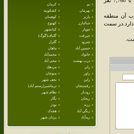
شهر بابک قرار گرفته‌است.جمعيت اين شهر در سال 1385، برابر با 7,760 نفر
بم
كرمان
بهرمان
كشكوييه
ب آن منطقه
پاريز
كوهبنان
 دارد.در سمت
جبالبارز
كهنوج
جوپار
كيانشهر
جيرفت
گلباف(گوگ)
ست.
چترود
گلزار
حسين آباد
ماهان
خانوك
محمدآباد
درب بهشت
محي آباد
رابر
مردهك
راور
منوجان
راين
نجف شهر
رفسنجان
نرماشير(رستم آباد)
رودبار
نظام شهر
ريحان
نگار
زرند
نودژ
زنگي آباد
هجدك
زيدآباد
يزدان شهر