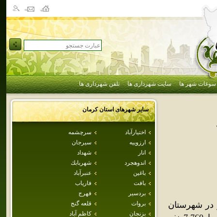
سوغات شهر ها
سایت شهرداری ها
تلفن شهرداری ها
سایر شهرهای استان
كرمان
اختيارآباد
سرچشمه
ارزوييه
سيرجان
انار
شهداد
اندوهجرد
شهربابك
باغين
عنبرآباد
بافت
فارياب
بردسير
فهرج
 در شهرستان
بروات
قلعه گنج
بزنجان
كاظم آباد