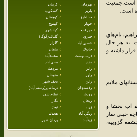
ر است.جمعيت
بهرمان
كرمان
پاريز
كشكوييه
جبالبارز
كوهبنان
جوپار
كهنوج
جيرفت
كيانشهر
دبن‌ابراهيم‌، نام‌هاي
چترود
گلباف(گوگ)
ت. به هر حال
حسين آباد
گلزار
خانوك
ماهان
قرار داشته و
درب بهشت
محمدآباد
دهج
محي آباد
رابر
مردهك
راور
منوجان
تانهاي ملايم
راين
نجف شهر
رفسنجان
نرماشير(رستم آباد)
رودبار
نظام شهر
ريحان
نگار
نه آب بخشا و
زرند
نودژ
اچه حبلي ساز
زنگي آباد
هجدك
زيدآباد
يزدان شهر
چشمه گزوييه،