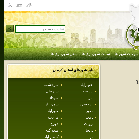
سوغات شهر ها
سایت شهرداری ها
تلفن شهرداری ها
سایر شهرهای استان
كرمان
3
اختيارآباد
سرچشمه
ارزوييه
سيرجان
انار
شهداد
اندوهجرد
شهربابك
باغين
عنبرآباد
بافت
فارياب
بروات
فهرج
بزنجان
قلعه گنج
بم
كاظم آباد