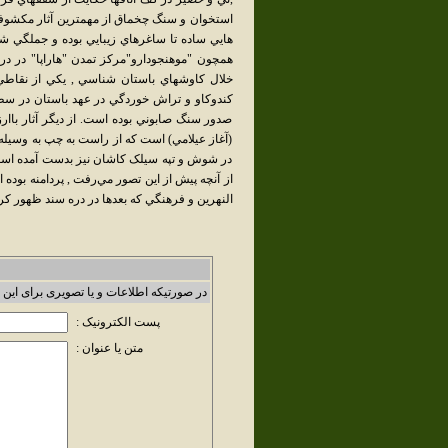
استخوان و سنگ چخماق از مهمترين آثار مکشوفه
هايي ساده تا ساغرهاي زيبايي بوده و جملگي شب
همچون "موهنجودارو"مرکز تمدن "هاراپا" در در
خلال کاوشهاي باستان شناسي , يکي از نقاطي ک
کندوکاو و تراش خوردگي در عهد باستان در سطح
صدور سنگ صابوني بوده است. از ديگر آثار باار
(آغاز عيلامي) است که از راست به چپ به وسيله 
در شوش و تپه سيلک کاشان نيز بدست آمده است.
از آنچه پيش از اين تصور مي‌رفت , پردامنه بود
النهرين و فرهنگي که بعدها در دره سند ظهور کر
در صورتیکه اطلاعات و یا تصویری برای این 
پست الکترونیک :
متن یا عنوان :