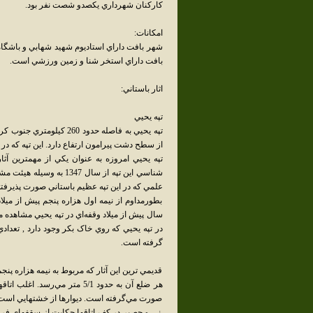
کارکنان شهرداري يکصدو شصت نفر بود.
امکانات:
شهر بافت داراي استاديوم شهيد شهابي و باشگاه
بافت داراي استخر شنا و زمين ورزشي است.
اثار باستاني:
تپه يحيي
از سطح دشت پيرامون ارتفاع دارد. اين تپه که در
تپه يحيي امروزه به عنوان يکي از مهمترين آث
شناسي اين تپه از سال 
علمي که در اين تپه عظيم باستاني صورت پذيرفته 
سال پيش از ميلاد وقفه‌اي در تپه يحيي مشاهده
در تپه يحيي که روي خاک بکر وجود دارد , تعدادي
گرفته است.
قديمي ترين اين آثار که مربوط به نيمه هزاره پ
هر ضلع آن به حدود 5/1 متر م
صورت مي‌گرفته است. ديوارها از خشتهايي است 