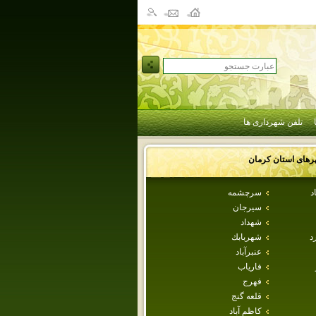
تلفن شهرداری ها
رهای استان
كرمان
د
سرچشمه
سيرجان
شهداد
د
شهربابك
عنبرآباد
فارياب
فهرج
قلعه گنج
كاظم آباد