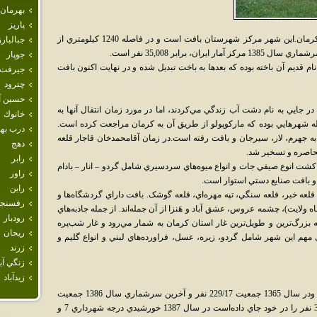
بهرمان
پاريز
بافت شهري است کوهستاني در جنوب استان کرمان.اين شهر مرکز شهرستان بافت است و در فاصله 1240 کيلومتري از
جبالبارز
، برابر 35,008 نفر است.
جوپار
 تاريخي دارد.نام قديم آن باخته بوده که بعدها به باخت تبديل شده و در نهايت اکنون بافت
جيرفت
چترود
حسين آب
ر جايي‌ به‌ نام‌ دشت‌ آب‌ زندگي‌ مي‌کردند، اما در مورد زمان‌ انتقال‌ آنها به‌
خانوك
ه‌ شهرهايي‌ بوده‌ که‌ مارکوپولو از طريق‌ آن‌ به‌ کرمان‌ مراجعت‌ کرده‌ است‌.
درب ب
‌ جهرم‌، لار، سيرجان‌ و بافت‌ رفته‌ است‌.در زمان‌ آقامحمدخان‌ قاجار قلعه
دهج
محاصره‌ و تسخير شد.
رابر
شت انوع صيفي جات و انواع ميوه‌هاي سردسيري شامل گردو – انار – بادام
راور
 و بافت صنايع دستي استوار است.
راين
ي، قلعه خبر، قلعه سنگي، تپه مهره‌اي، قلعه گوشک. بافت داراي گردشگاه‌ها و
رفسنجا
ايت)، چشمه عروس، عشق آباد و هَنزا از آن جمله‌اند. از جمله جاذبه‌هاي
رودبار
ه بزرگ‌ترين و طويل‌ترين غار استان کرمان به شمار مي‌رود و غار شب‌پره
ريحان
 مهم اين شهر شامل گردو، زيره، عسل، فراورده‌هاي لبني و انواع گليم و
زرند
زنگي آبا
زيدآباد
جمعيت شهر در سال 1335 تعداد 3861 نفر بوده ودر سال 1365 جمعيت 229/17 نفر و آخرين سرشماري سال 1386 جمعيت
شهر 238200نفر و در حال حاضر جمعيتي 38200 نفر را در خود جاي داده‌است در سال 1387 خورشيدي درجه شهرداري 7 و