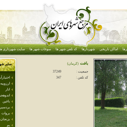
ها
اماکن تاریخی
شهردارها
کد تلفن شهر ها
سوغات شهر ها
سایت شهرداری ها
بافت
(كرمان)
سایر شه
جمعیت :
37249
اختيارآبا
کد تلفن :
347
ارزوييه
انار
اندوهجر
باغين
بردسير
بروات
بزنجان
بم