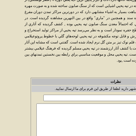
 در تپه يحيي اشيايي است که از سنگ صابون ساخته شده و به صورت مهره
اهت بسيار به اشياء مشابهي دارد که در دورترين مراکز تمدن دوران مفرغ
ه سند و همچنين در "ماري" واقع در بين النهرين مشاهده گرديده است. در
ه احتمالاً معدن سنگ صابون تپه يحيي بوده , کشف گرديده که آثاري از
 حفره نمودار است و به نظر مي‌رسد تپه يحيي از مراکز توليد استخراج و
زش و قابل توجه مکشوفه در تپه يحيي لوحه‌هاي گلي با خطوط پروتوعيلامي
قلم نوک تيز بر متن گل نرم ايجاد شده است. گفتني است که مشابه اين آثار
با کشف آثار ارزشمند در تپه يحيي مسلم گرديده که فرهنگ عيلامي بيشتر
ه است. تپه يحيي محل و موقعيت مناسبي براي رابطه بين نخستين تمدنهاي بين
ده است ,بود.
نظرات
شهر دارید لطفا از طریق این فرم برای ما ارسال نمایید.