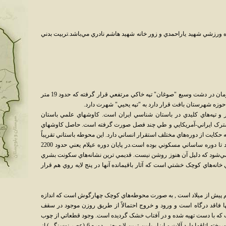
 ورزشي شهيد ياراحمدي و زور خانه شهيد هاشم نادري مي‌باشد.تربيت بدني
تپه يحيي به فاصله حدود 260 کيلومتري جنوب کرمان در دشت وسيع "صوغان" تپه خاکي مرتفعي قرار گرفته که حدود 19 متر
 حوزه شهرستان بافت قرار دارد به "تپه يحيي" شهرت دارد.
ار و تپه‌هاي کليدي در باستان شناسي ايران است. کاوشهاي علمي باستان
1347 به وسيله هيئت مشترک ايراني-آمريکايي و طي چند فصل صورت گرفته است. حاصل کاوشهاي
حکايت از دوره‌هاي مختلف استقرار انساني دارد. اين محوطه باستاني تقريباً
بطورمداوم از نيمه اول هزاره پنجم پيش از ميلاد تا دوره ساساني مسکوني بوده است.در پايان دوره عيلام يعني حدود 2200
 مي‌شود که دليل آن هنوز روشن نيست. قديمي ترين نشانه‌هاي سکونت بشري
 خانه‌هاي کوچک خشتي است که آثار باقيمانده آنها در پنج لايه روي هم قرار
نجم پيش از ميلاد است , به صورت محوطه‌هاي کوچک چهارگوش است که اندازه
ي‌رسد. اغلب اتاقها فاقد درگاه است و ورود و خروج احتمالاً از طريق روزن موجود در سقف
که با دست تهيه شده و در آفتاب خشک گرديده است. وجود قطعاتي از چوب
,ني و حصير در کف اتاقها حکايت از سقفهاي فروريخته اتاقها دارد.آلات و ابزار پايين ترين لايه يعني دوره 6 (عصر نوسنگي) از