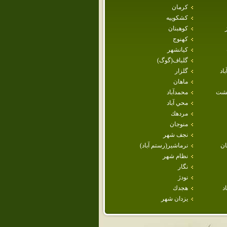
كرمان
كشكوييه
كوهبنان
كهنوج
كيانشهر
گلباف(گوگ)
اد
گلزار
ماهان
هشت
محمدآباد
محي آباد
مردهك
منوجان
نجف شهر
ن
نرماشير(رستم آباد)
نظام شهر
نگار
نودژ
د
هجدك
يزدان شهر