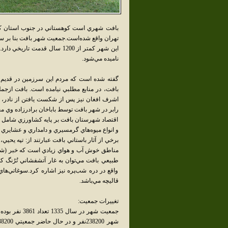
تهران واقع شده‌است.جمعيت شهر بافت بنا بر سرشماري سال 1385 مرکز آمار ايران
اين شهر کمتر از 1200 سال قدمت
ناميده مي‌شود.
گفته‌ شده‌ است‌ که‌ مردم‌ اين‌ سرزمين‌ در قديم‌ د
بافت‌، در منابع‌ مطلبي‌ نيامده‌ است‌. بافت‌ ازجمل
اشرف‌ افغان نيز پس‌ از شکست‌ يافتن‌ از نادر، به
رابر در شهر بافت‌ توسط باباخان‌ برادرزاده وي‌ 
اقتصاد شهرستان بافت بر پايه کشاورزي شامل ک
و انواع ميوه‌هاي گرمسيري و دامداري و عشايري
برخي از آثار باستاني بافت عبارتند از: تپه يحي
مناطق خوش آب و هواي زيادي است که خبر (شاه ول
طبيعي بافت مي‌توان به غار آتشفشاني تُرُنگ ک
واقع در دره شب‌پره نيز اشاره کرد.سوغاتي‌هاي
قاليچه مي‌باشد.
تغييرات جمعيت: