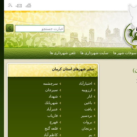
سوغات شهر ها
سایت شهرداری ها
تلفن شهرداری ها
سایر شهرهای استان
كرمان
)
اختيارآباد
سرچشمه
ارزوييه
سيرجان
انار
شهداد
باغين
شهربابك
بافت
عنبرآباد
بردسير
فارياب
بروات
فهرج
بزنجان
قلعه گنج
بم
كاظم آباد