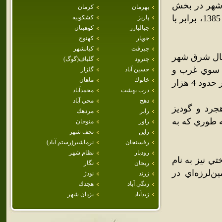
 شهر در بخش
بهرمان
كرمان
شهداد شهرستان کرمان قرار گرفته است.جمعيت اين شهر در سال 1385، برابر با
پاريز
كشكوييه
جبالبارز
كوهبنان
جوپار
كهنوج
جيرفت
كيانشهر
داد و ?100? کيلومتري شمال شرق شهر
چترود
گلباف(گوگ)
از سوي غرب و
حسين آباد
گلزار
خانوك
ماهان
کوير لوت از سوي شرق قرار گرفته است.جمعيت سال 1386 آن را در حدود 4 هزار
درب بهشت
محمدآباد
دهج
محي آباد
ي اندوهجرد و گوديز
رابر
مردهك
 طوري‌ که به
راور
منوجان
راين
نجف شهر
رفسنجان
نرماشير(رستم آباد)
رودبار
نظام شهر
ي نيز به نام
ريحان
نگار
سفند 1376 خورشيدي زمين‌لرزه‌اي در
زرند
نودژ
زنگي آباد
هجدك
زيدآباد
يزدان شهر