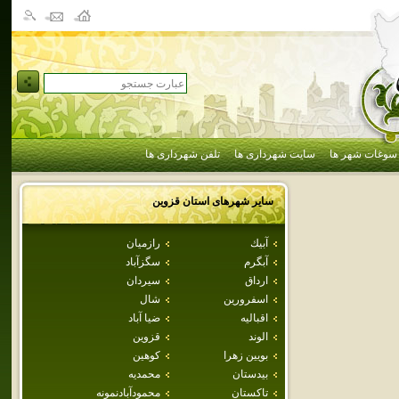
سوغات شهر ها
سایت شهرداری ها
تلفن شهرداری ها
سایر شهرهای استان
قزوين
آبيك
رازميان
آبگرم
سگزآباد
ارداق
سيردان
اسفرورين
شال
اقباليه
ضيا آباد
الوند
قزوين
بويين زهرا
كوهين
بيدستان
محمديه
تاكستان
محمودآبادنمونه