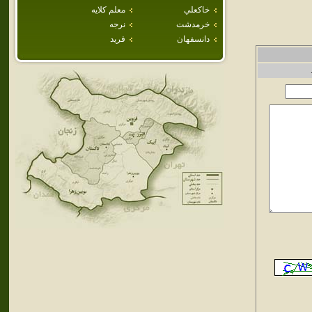
خاكعلي
معلم كلايه
خرمدشت
نرجه
دانسفهان
فريد