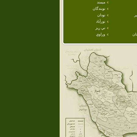
ميمند
نوبندگان
ر
نودان
نورآباد
ني ريز
ان
وراوي