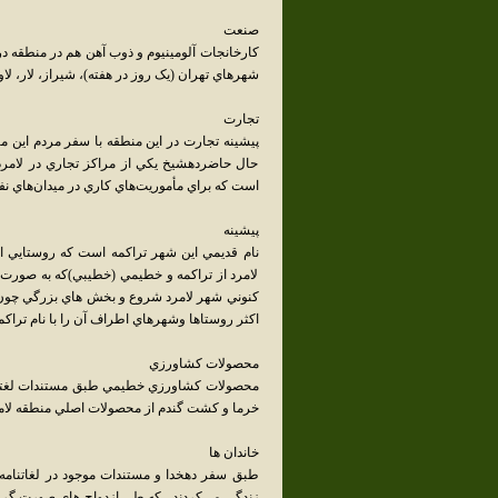
صنعت
شهرهاي تهران (يک روز در هفته)، شيراز، لار، لا
تجارت
پيشينه تجارت در اين منطقه با سفر مردم اين
حال حاضردهشيخ يکي از مراکز تجاري در لامر
است که براي مأموريت‌هاي کاري در ميدان‌هاي نف
پيشينه
نام قديمي اين شهر تراکمه است که روستايي از 
لامرد از تراکمه و خطيمي (خطيبي)که به صورت 
کنوني شهر لامرد شروع و بخش هاي بزرگي چون ح
اکثر روستاها وشهرهاي اطراف آن را با نام تراک
محصولات کشاورزي
محصولات کشاورزي خطيمي طبق مستندات لغتنام
خرما و كشت گندم از محصولات اصلي منطقه لامرد
خاندان ها
طبق سفر دهخدا و مستندات موجود در لغاتنامه 
زندگي مي‌کردند . که طي ازدواج هاي صورت گر