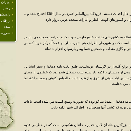
دبيران
رونيز
کارخانجات آلومينيوم و ذوب آهن هم در منطقه در حال احداث هستند. فرودگاه بين‌المللي لامرد در سال 1364 افتتاح شده و به
زاهدشه
وان و کشورهاي کويت، قطر و امارات متحده عربي پرواز دارد.
زرقان
سده
سروست
 منطقه به كشورهاي حاشيه خليج فارس جهت كسب درامد، قدمت مي يابد.در
د است که در شهرهاي اطراف هم شهرت دارد و عمدتاً مرکز خريد کساني
تي و گازي منطقه و همچنين عسلويه و پارسيان اعزام شده‌اند.
توابع گله‌دار در لارستان بوده‌است. طبق لغت نامه دهخدا و سفر ايشان ،
دهي از دهستان تراکمه ياد شده است تشکيل شده بود که خطيمي از ميدان
سين آباد کنوني از شرق و از غرب تا بيت العباس کنوني وسعت داشته.اما
مه مي شناسند.
ه دهخدا ، عمدتا تنباکو بوده که بصورت وسيع کشت مي شده است. باغات
 بوده كه كشت آنها همچنان در اطراف شهر ادامه دارد.
، بزرگترين خاندان لامرد قديم ، خاندان شکوهي است که در خطيمي قديم
فته با کوچ نشيناني چون خسروي ها و محمدي ها بخش وسيعي از زمين هاي