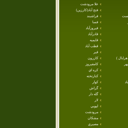
علا مرودشت
فتح آباد(كارزين)
است
فراشبند
فسا
فيروزآباد
قادرآباد
قايميه
قطب آباد
قير
هرابال )
كازرون
هر
كامفيروز
كره اي
كنارتخته
اد
كوار
گراش
گله دار
لار
لپويي
مرودشت
مشكان
مصيري