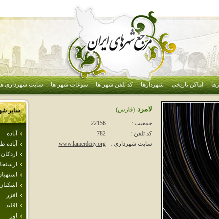
ها
اماکن تاریخی
شهردارها
کد تلفن شهر ها
سوغات شهر ها
سایت شهرداری ها
لامرد
(فارس)
سایر شه
جمعیت :
22156
آباده
کد تلفن :
782
آباده 
سایت شهرداری :
www.lamerdcity.org
اردكان
ارسنجا
استهبان
اشكنان
افزر
اقليد
اوز