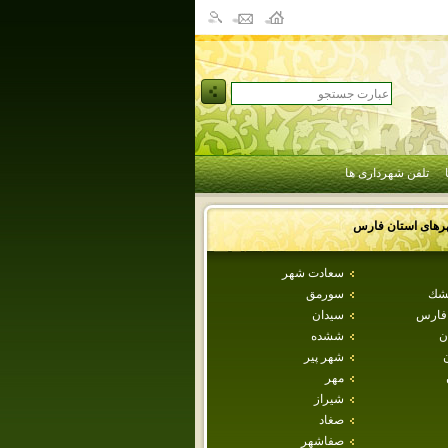
تلفن شهرداری ها
رهای استان
فارس
سعادت شهر
طشك
سورمق
 فارس
سيدان
ن
ششده
شهر پير
مهر
شيراز
صغاد
صفاشهر