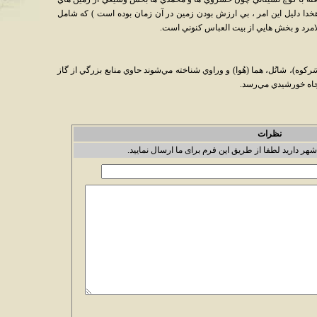
خدا دليل اين امر ، بي ارزش بودن زمين در آن زمان بوده است ) که شامل
امرد و بخش هايي از بيت العباس کنوني است.
َرکوه)، شانُل، هما (هُوا) و وراوي شناخته مي‌شوند حاوي منابع بزرگي از گاز
نجاه خورشيدي مي‌رسد.
نظرات
شهر دارید لطفا از طریق این فرم برای ما ارسال نمایید.