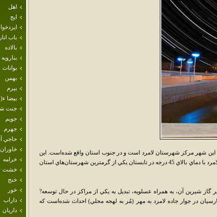
اهل
ايج
ايزدخو
باب انار
بالاده
بنارويه
بوانات
بهمن
بيرم
بيضا ء( 
جنت ش
جويم
جهرم
حاجي آب
خاوران
 اين شهر مرکز شهرستان لامرد است و در جنوب استان واقع شده‌است. اين
خرامه
شهر در قديم به تراکمه مشهور بوده‌است. شهر لامرد با دماي بالاي 45 درجه در تابستان يکي از گرمترين شهرستان‌هاي استان
خشت
خنج
خور
 گاز شيرين آن، به همراه عسلويه، تبديل به يکي از مراکز در حال توسعه‌?
داراب
پارسيان در جوار جاده لامرد به مهر (مُر به لهجه محلي) احداث شده‌است که
داريان