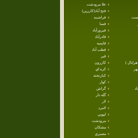
علا مرودشت
فتح آباد(كارزين)
است
فراشبند
فسا
فيروزآباد
قادرآباد
قايميه
قطب آباد
قير
هرابال )
كازرون
هر
كره اي
كنارتخته
كوار
اد
گراش
گله دار
لار
لامرد
لپويي
مرودشت
مشكان
مصيري