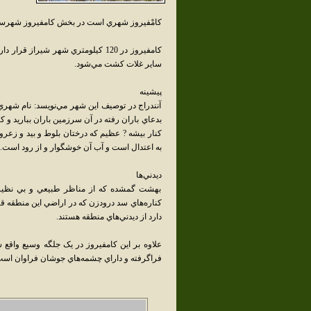
کامْفيروز شهري است در بخش کامفيروز شهرست
کامفيروز در 120 کيلومتري شهر شيرا
ساير غلات کشت مي‌شود.
پيشينه
آنندراج در توصيف اين شهر مي‌نويسد: نام شهري ب
بدعاي باران رفته در آن سرزمين باران بباريد و کا
کنار بيشه ? عظيم که درختان بلوط و بيد و زعر
به اعتدال است و آب آن خوشگوار و از رود است.
ديدني‌ها
بهشت گمشده که از مناظر طبيعي و بي نظير است
کناره‌هاي سد درودزن که در اراضي اين منطقه قر
دارد از ديدني‌هاي منطقه هستند.
علاوه بر اين کامفيروز در يک جلگه وسيع واقع ش
فراگرفته و داراي چشمه‌هاي جوشان فراوان است