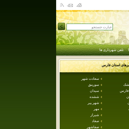
تلفن شهرداری ها
رهای استان
فارس
سعادت شهر
طشك
سورمق
 فارس
سيدان
ن
ششده
شهر پير
مهر
شيراز
صغاد
صفاشهر