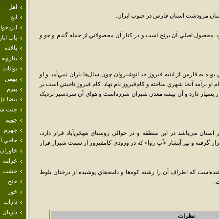
اهل
ان مرودشت استان فارس در جنوب ايران.
ايج
ايزدخو
ز قرار دارد. محصول اصلي آن برنج است و در کنار آن محصولاتي از جمله گندم و جو و
باب انار
بالاده
بنارويه
بوانات
وده به فارس از ابنيه فيروز جد انوشيروان چون سال‌ها باران نمي‌آمد و او
بهمن
م او برآمد آنجا شهري ساخته و کام‌فيروز نام نهاد. کام فيروز ناحيتي است بر
بيرم
ور بسيار دارد و آن بيشه معدن شيران شرزه‌است و هواي آن سردسير نزديک
بيضا ء( 
جنت ش
جويم
جهرم
ان مي‌باشد در اين منطقه و در حوالي روستاي مَهجَن‌آباد قرار دارد،
حاجي آب
ار گرفته و نيز آبشار «آب روا» که در ورودي کامفيروز از سمت شيراز قرار
خاوران
خرامه
خشت
ده‌است که اطراف آن را رشته کوه‌ها و دامنه‌هاي پوشيده از درختان بلوط
خنج
.
خور
داراب
داريان
نظرات