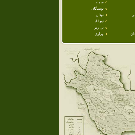
ميمند
نوبندگان
ر
نودان
نورآباد
ني ريز
ان
وراوي