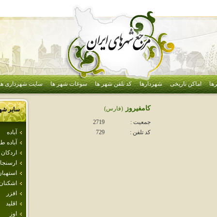
ها
اماکن تاریخی
شهردارها
کد تلفن شهر ها
سوغات شهر ها
سایت شهرداری ها
كامفيروز
(فارس)
سایر شه
جمعیت :
2719
آباده
کد تلفن :
729
آباده 
اردكان
ارسنجا
استهبان
اشكنان
افزر
اقليد
اوز