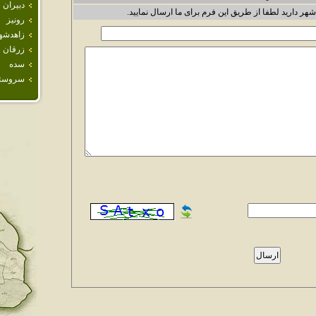
دبيران
شهر دارید لطفا از طریق این فرم برای ما ارسال نمایید.
رونيز
زاهدشه
زرقان
سده
سروست