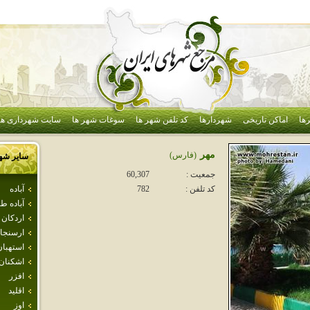
ها
اماکن تاریخی
شهردارها
کد تلفن شهر ها
سوغات شهر ها
سایت شهرداری ها
مهر
(فارس)
سایر شه
جمعیت :
60,307
آباده
کد تلفن :
782
آباده 
اردكان
ارسنجا
استهبان
اشكنان
افزر
اقليد
اوز