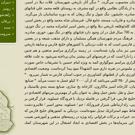
تان محسوب مي‌گردد. * ديگر آثار تاريخي شهرستان: قلات ديلا در اسير،
دبيران
نده از پادگان نظامي واقع در كوه مشرف به روستاي قلعه محمد علي قناتهاي
رونيز
صادره، جايشور، تنگ شول و تنگ زيغان كه به دوره ساسانيان باز مي‌گردد.
زاهدشه
صادره و فارياب، مسجد جامع فال، قبرستان شاه محمد واقع در بخش اسير،
زرقان
ه كله)وقلعه تاريخي ديلا واقع در بخش اسير امامزاده محمد در تنگ خوزي،
سده
قبرستان قديمي خوزي كه سنگ قبرهايي مربوط به 700 سال قبل در ان وجود دارد قناتهاي واقع در تنگ مهر، خوزي، صادره،
سروست
د. فرهنگ مردم شهرستان همگي مسلمان و داراي مذهب شيعه و در بعضي
شان فارسي است كه به علت نزديكي با كشورهاي خليج فارس و سابقه تاريخي
ليسي نيز بدان وارد شده‌است. در زمينه برگزاري مراسم مذهبي و هم چنين
 دارا است كه در فرصتهاي آتي بيشتر بدان پرداخته مي‌شود. به علت علاقه
رگزاري مراسم سوگواري ائمه به ويژه امام حسين با تشريفات خاص صورت
اي ملموس در تعزيه داري سيد الشهداءّ نمود پيدا كرده‌است. وضعيت اقتصادي
ورزي يكي از قطبهاي كشاورزي در جنوب استان فارس به شمار مي‌رود . *
زنبور داري: تعداد كندوي عسل موجود در منطقه بيش از ۳۵۰ كلني مي‌باشد كه از آن ۲۰۰۰ كيلو عسل به دست مي‌آيد. * صنايع:
ان، كارخانه اسير ماكارون، كارخانه يخ سازي، صنايع بسته بندي پلاستيك و
حمل و نقل: بخش حمل ونقل به عنوان يكي از مهم‌ترين مزيتهاي اقتصادي در
خليج فارس، قرا گرفتن در فاصله نزديك با فرودگاه عسلويه، قرار گرفتن بر
بي، راه ارتباطي شيراز فيروزآباد / جم / عسلويه، محور اسير / علامرو دشت
نقاط مهم استراتژيك تبديل نموده‌است. نزديكي به كشورهاي خليج فارس كه
، خيرات و بركات فراواني رابه ويژه در زمينه‌هاي مذهبي و آموزشي نصيب
اين سرمايه‌ها در بخش اقتصادي به ايجاد اشتغال در اين شهرستان كمك