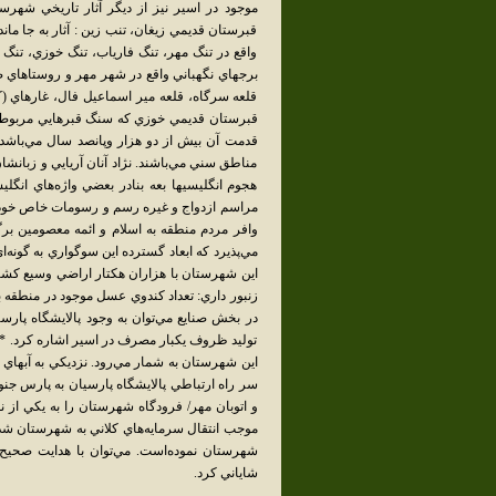
موجود در اسير نيز از ديگر آثار تاريخي شهرس
قبرستان قديمي زيغان، تنب زين : آثار به جا ما
واقع در تنگ مهر، تنگ فارياب، تنگ خوزي، تنگ 
برجهاي نگهباني واقع در شهر مهر و روستاهاي 
قلعه سرگاه، قلعه مير اسماعيل فال، غارهاي (كل
قدمت آن بيش از دو هزار وپانصد سال مي‌باش
مناطق سني مي‌باشند. نژاد آنان آريايي و زبان
هجوم انگليسيها بعه بنادر بعضي واژه‌هاي انگ
مراسم ازدواج و غيره رسم و رسومات خاص خود را
وافر مردم منطقه به اسلام و ائمه معصومين ب
مي‌پذيرد كه ابعاد گسترده اين سوگواري به گونه‌
اين شهرستان با هزاران هكتار اراضي وسيع كشا
در بخش صنايع مي‌توان به وجود پالايشگاه پارسي
توليد ظروف يكبار مصرف در اسير اشاره كرد. * 
اين شهرستان به شمار مي‌رود. نزديكي به آبهاي 
سر راه ارتباطي پالايشگاه پارسيان به پارس جنو
و اتوبان مهر/ فرودگاه شهرستان را به يكي از 
موجب انتقال سرمايه‌هاي كلاني به شهرستان شده
شهرستان نموده‌است. مي‌توان با هدايت صحيح 
شاياني كرد.