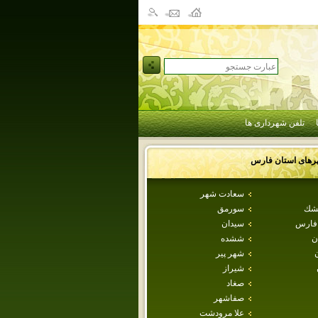
تلفن شهرداری ها
رهای استان
فارس
سعادت شهر
طشك
سورمق
 فارس
سيدان
ن
ششده
شهر پير
شيراز
صغاد
صفاشهر
علا مرودشت