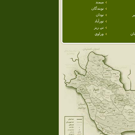
ميمند
نوبندگان
ر
نودان
نورآباد
ني ريز
ان
وراوي