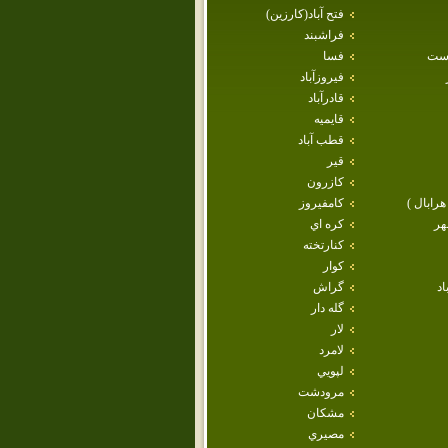
فتح آباد(كارزين)
فراشبند
است
فسا
فيروزآباد
قادرآباد
قايميه
قطب آباد
قير
كازرون
هرابال )
كامفيروز
هر
كره اي
كنارتخته
كوار
اد
گراش
گله دار
لار
لامرد
لپويي
مرودشت
مشكان
مصيري