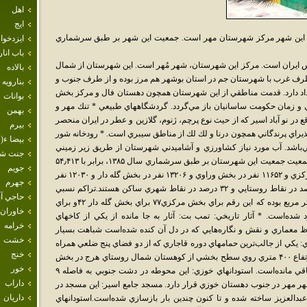
اهل
ايج
. اين شهر مرکز شهرستان مهر است. جمعيت اين شهر بر طبق سرشماري
ايزدخو
باب انار
 ايران است. مركز اين شهرستان، شهر مُهر است. اين شهرستان از شمال
بالاده
طرف غرب با شهرستان جم در استان بوشهر هم مرز بوده و از طرف جنوب و
بنارويه
داد دارد. قدمت مناطقي از اين شهرستان همچون دهستان فال و مركز بخش
بوانات
 و زمان حكومت ساسانيان باز مي‌گردد. گردشگاههاي طبيعي * تنك مهر و
بهمن
ر نو آباد اسير كه از حيث نوع پرچم، ژنوم، گلازين و عطر در ايران منحصر
بيرم
پذيراي پرندگاني همچون درنا و لك لك از مناطق سيبري است. * رودخانه شور
بيضا ء( 
‌باشد. آب مورد نياز كشاورزي و آشاميدني شهرستان از طريق زير زميني
جنت ش
چون قنات، چشمه و آب انبارها تأمين مي‌گردد. جمعيت جمعيت اين شهرستان بر طبق سرشماري سال ۱۳۸۵، برابر با ۵۴٫۴۱۳
جويم
نفر بوده‌است از اين تعداد ۱۴۳۸۴ نفر در بخش مركزي و ۱۱۶۵۲ نفر در بخش وراوي و ۱۳۲۰۶ نفر در بخش گله دار و ۱۲۰۳۰ نفر
جهرم
در بخش اسير ساكن بوده‌اند از اين تعداد ۶۸ درصد در نقاط روستايي و ۳۲ درصد در نقاط شهري ساكن هستند.تراكم نسبي
حاجي آب
جمعيت براي كل شهرستان ۲۶ نفر در هركيلومتر مربع بوده كه اين رقم براي بخش مركزي۷۷ براي بخش گله دار ۴۲و براي
خاوران
اي بخش اسير ۱۶ نفر برآورد شده‌است. * آثار تاريخي: تمب بت: آثار به جا مانده از يكي از كاخهاي
خرامه
اظ معماري و نقش و نگاره‌هايي كه در دل آن كنده شده‌است شباهت بسيار
خشت
: يكي از جالب‌ترين حمامهاي دوره قاجاري كه از دو فضاي پنج ضلعي همراه
خنج
با تون حمام تشكيل شده‌است. تخت پرس: در ارتفاع ۴۰۰ متري روي سطح بخشي از كوهستان شمال روستاي هرج در بخش
خور
اسير ديوار دفاعي به طول يكصد و پنجاه متر باقي مانده‌است. استودانهاي خوزي: اين محوطه در دشت جنوبي به فاصله ۹
داراب
مهر در جنوب دهستان خوزي قرار دارد. مسجد جامع اسير: اين مسجد در
داريان
 عبدالعزيز ساخته شده و تا كنون چندين بار بازسازي شده‌است.استودانهاي