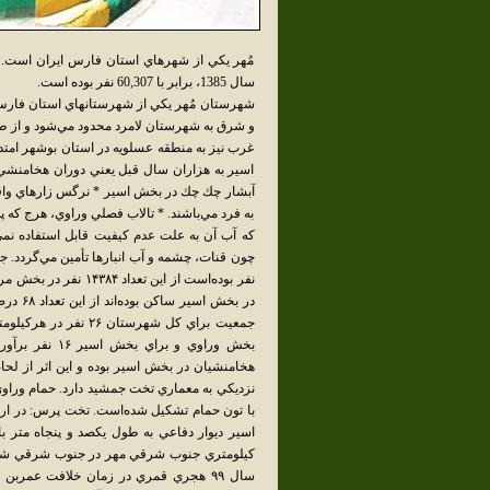
مُهر يکي از شهرهاي استان فارس ايران است
سال 1385، برابر با 60,307 نفر بوده است.
شهرستان مُهر يكي از شهرستانهاي استان فارس
و شرق به شهرستان لامرد محدود مي‌شود و از 
غرب نيز به منطقه عسلويه در استان بوشهر امت
اسير به هزاران سال قبل يعني دوران هخامنشي
آبشار چك چك در بخش اسير * نرگس زارهاي واقع د
به فرد مي‌باشند. * تالاب فصلي وراوي، هرج كه 
كه آب آن به علت عدم كيفيت قابل استفاده نمي
بخش وراوي و بر
هخامنشيان در بخش اسير بوده و اين اثر از لح
نزديكي به معماري تخت جمشيد دارد. حمام وراوي
كيلومتري جنوب شرقي مهر در جنوب شرقي شهر 
سال ۹۹ هجري قمري در زمان خلافت عمربن