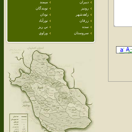
دبيران
ميمند
رونيز
نوبندگان
زاهدشهر
نودان
زرقان
نورآباد
سده
ني ريز
سروستان
وراوي