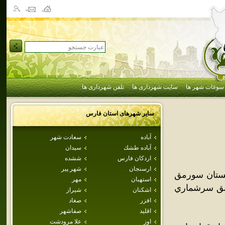
سوغات شهر ها
سایت شهرداری ها
تلفن شهرداری ها
سایر شهرهای استان
فارس
آباده
سعادت شهر
آباده طشك
سيدان
اردكان فارس
ششده
ارسنجان
شهر پير
هستان سورمق
استهبان
مهر
طبق سرشماري
اشكنان
شيراز
افزر
صغاد
اقليد
صفاشهر
اوز
علا مرودشت