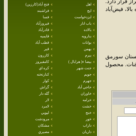
ي آباده و 245 کيلومتري شيراز قرار دارد.
اهل
فتح آباد(كارزين)
الا، فيض‌آباد
ايج
فراشبند
ايزدخواست
فسا
باب انار
فيروزآباد
بالاده
قادرآباد
بنارويه
قايميه
بوانات
قطب آباد
بهمن
قير
بيرم
كازرون
هستان سورمق
بيضا ء( هرابال )
كامفيروز
 سکنه. آب آن از قنات. محصول
جنت شهر
كره اي
جويم
كنارتخته
جهرم
كوار
حاجي آباد
گراش
خاوران
گله دار
خرامه
لار
خشت
لامرد
خنج
لپويي
خور
مرودشت
داراب
مشكان
داريان
مصيري