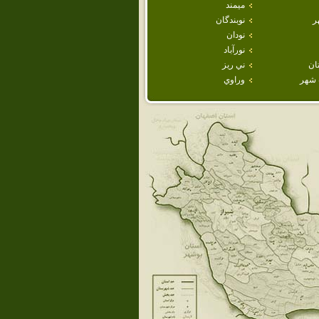
ميمند
ر
نوبندگان
نودان
نورآباد
ان
ني ريز
شهر
وراوي