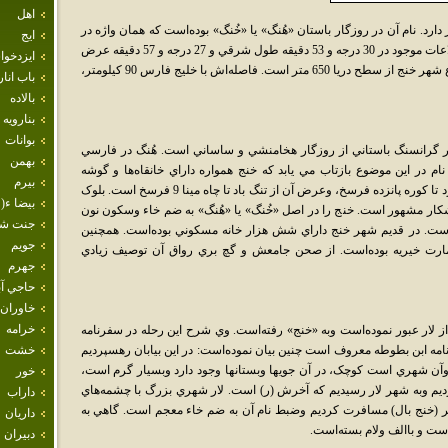
اهل
د. نام آن در روزگار باستان «هُنگ» يا «خُنگ» بوده‌است که همان واژه در
ايج
گذر زمان تبديل به خُنج گشته‌است. براساس اطلاعات موجود در 30 درجه و 53 دقيقه طول شرقي و 27 درجه و 57 دقيقه عرض
ايزدخو
شمالي از نصف النهار مبدأ واقع شده‌است. ارتفاع شهر خنج از سطح دريا 650 متر است. فاصله‌اش با خليج فارس 90 کيلومتر،
باب انار
بالاده
بنارويه
بوانات
ديرينگي و دهها اثر گرانسنگ باستاني از روزگار هخامنشي و ساساني است. هُنگ در فارسي
بهمن
نام در اين موضوع بازتاب مي‌ يابد که خنج همواره داراي خانقاه‌ها و گوشه
بيرم
نشينان زيادي بوده‌است. «ناحيه خنج» از قريه بغرد تا کوره پانزده فرسخ، وعرض آن از تنگ باد تا چاه مينا 9 فرسخ است. بلوک
بيضا ء( 
کار مشهور است. خنج را در اصل «خُنگ» يا «هُنگ» به ضم خاء وسکون نون
جنت ش
است. در قديم شهر خنج داراي شش هزار خانه مسکوني بوده‌است. همچنين
جويم
عمارت خيريه بوده‌است. از صحن جامعش و گچ بري رواق آن توصيف زيادي
جهرم
حاجي آب
خاوران
خرامه
در سال 748 هجري قمري از لار عبور نموده‌است وبه «خنج» رفته‌است. وي شرح اين رحله در سفرنامه
امه ابن بطوطه معروف است چنين بيان نموده‌است: در اين بيابان رهسپرديم
خشت
) وآن شهري است کوچک، در آن جويها وبستانها وجود دارد وبسيار گرم است،
خور
ديم وبه شهر لار رسيديم که آخرش (ر) است. لار شهري بزرگ با چشمه‌هاي
داراب
هر (خنج بال) مسافرت کرديم وضبط نام آن به ضم خاء معجم است. گاهي به
داريان
است و باالف ولام بسته‌است.
دبيران