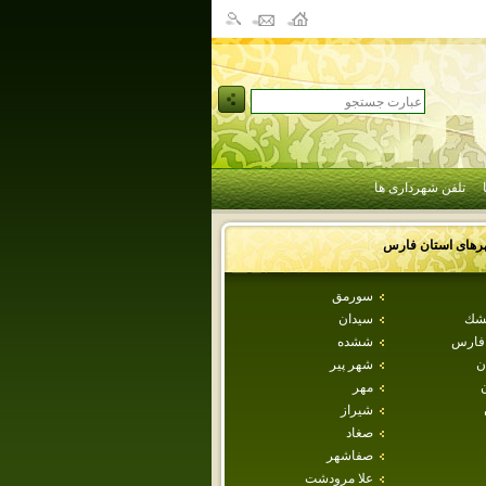
تلفن شهرداری ها
رهای استان
فارس
سورمق
طشك
سيدان
 فارس
ششده
ن
شهر پير
مهر
شيراز
صغاد
صفاشهر
علا مرودشت