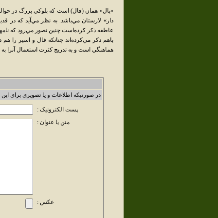
«بال» همان (فال) است که بلوکي بزرگ در حوال
دار» لارستان مي‌باشد. به نظر مي‌آيد که در قد
عاطفه ذکر کرده‌است چنين تصور مي‌رود که نامهاي
باهم ذکر مي‌کرده‌اند چنانکه فال و اسير را هم 
هماهنگي است و به تدريج کثرت استعمال آنرا به 
در صورتیکه اطلاعات و یا تصویری برای این 
پست الکترونیک :
متن یا عنوان :
عکس :