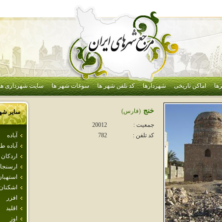
ها
اماکن تاریخی
شهردارها
کد تلفن شهر ها
سوغات شهر ها
سایت شهرداری ها
خنج
(فارس)
سایر شه
جمعیت :
20012
آباده
کد تلفن :
782
آباده 
اردكان
ارسنجا
استهبان
اشكنان
افزر
اقليد
اوز