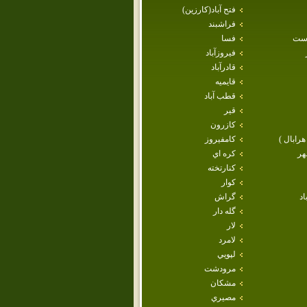
فتح آباد(كارزين)
فراشبند
است
فسا
فيروزآباد
قادرآباد
قايميه
قطب آباد
قير
كازرون
هرابال )
كامفيروز
هر
كره اي
كنارتخته
كوار
اد
گراش
گله دار
لار
لامرد
لپويي
مرودشت
مشكان
مصيري