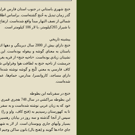
خنج شهري باستاني در جنوب استان فارس قرار دار
با شيراز 265کيلومتر، با لار 106 کيلومتر است.
پيشينه تاريخي
خنج داراي بيش از 2000 سال 
باستان به معناي گوشه و بيغوله بوده‌است. اين 
جرمشت از ناحيه خنج به لطافت هوا وفراواني ش
کاف فارسي به معني کَُنج و گوشه نوشته شده‌
داراي مساجد، کاروانسرا، مدارس، حمام‌ها، 
شده‌است.
خنج در سفرنامه ابن بطوطه
ابن بطوطه مراکشي 
خود که به زبان عربي نوشته شده‌است و به سفرن
تا به کهورستان رسيديم به (فتح کاف، واو و را
سپس از آنجا گذشته و سه روز در بيابان رهسپر
بسيار وآبهاي جاري وبوستان است. از لار به ش
جاي خاء،‌ها گويند و (هنج بال) بانون ساکن وجيم 