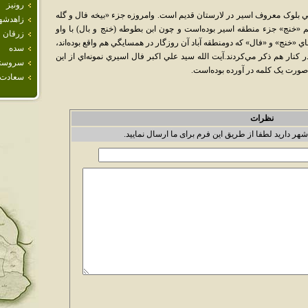
رونيز
ي بلوک معروف اسير در لارستان قديم است. وامروزه جزء «بيخه فال و گله
زاهدشه
يم «خنج» جزء منطقه اسير بوده‌است و چون ابن بطوطه (خنج و بال) با واو
زرقان
 «خنج» و «فال» که دومنطقه آباد آن روزگار در همسايگي هم واقع بوده‌اند،
سده
در کنار هم ذکر مي‌کردند.آيت الله سيد علي اکبر فال اسيري نمونه‌اي از اين
سروست
صورت يک کلمه در آورده بوده‌است.
سعادت 
نظرات
شهر دارید لطفا از طریق این فرم برای ما ارسال نمایید.