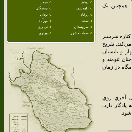
رونيز
ميمند
. همچنين يک
زاهدشهر
نوبندگان
زرقان
نودان
سده
نورآباد
سروستان
ني ريز
سعادت شهر
وراوي
 کناره سرسبز
مي‌کند. تفريح
ار و تابستان
ان تنومند و
مگاه در زمان
ل آجري روي
يادگار دارد.
شود.