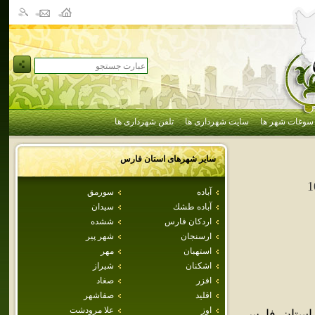
سوغات شهر ها
سایت شهرداری ها
تلفن شهرداری ها
سایر شهرهای استان
فارس
1
آباده
سورمق
آباده طشك
سيدان
اردكان فارس
ششده
ارسنجان
شهر پير
استهبان
مهر
اشكنان
شيراز
افزر
صغاد
اقليد
صفاشهر
اوز
علا مرودشت
 هاي استان فارس