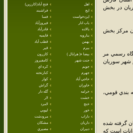
اهل
فتح آباد(كارزين)
 تاريخچه سوريان در بخش
ايج
فراشبند
ايزدخواست
فسا
باب انار
فيروزآباد
بالاده
قادرآباد
وريان مرکز بخش
بنارويه
قايميه
بهمن
قطب آباد
بيرم
قير
ديدگاه رسمي مر
بيضا ء( هرابال )
كازرون
جنت شهر
كامفيروز
م شهر سوريان
جويم
كره اي
جهرم
كنارتخته
حاجي آباد
كوار
خاوران
گراش
ه بندي قومي،
خرامه
گله دار
خشت
لار
خنج
لامرد
خور
لپويي
داراب
مرودشت
ان گرفته شده
داريان
مشكان
دبيران
مصيري
انات است که