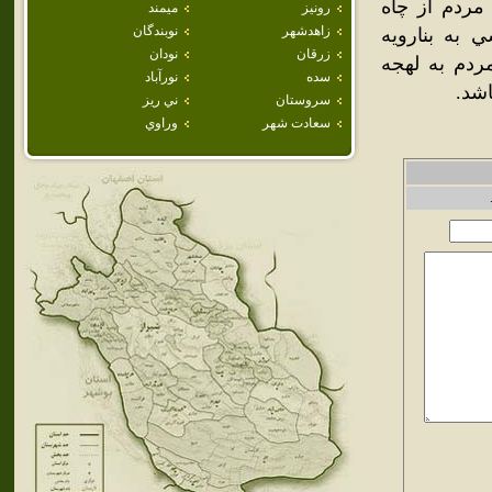
مردم از چاه
رونيز
ميمند
زاهدشهر
نوبندگان
 به بنارويه
زرقان
نودان
ردم به لهجه
سده
نورآباد
اشد.
سروستان
ني ريز
سعادت شهر
وراوي