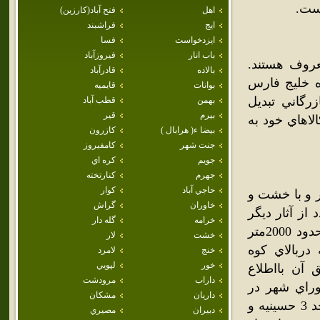
است.
اهل
فتح آباد(كارزين)
ايج
فراشبند
ايزدخواست
فسا
باب انار
فيروزآباد
جنوب معروف هستند.
بالاده
قادرآباد
ه خليج فارس
بوانات
قايميه
رگاني تبديل
بهمن
قطب آباد
بيرم
قير
لاهاي خود به
بيضا ء( هرابال )
كازرون
جنت شهر
كامفيروز
جويم
كره اي
جهرم
كنارتخته
حاجي آباد
كوار
 بنارويه خندق معروف که با ديوارهايي به ارتفاع 12 متر و با خشت و
خاوران
گراش
از آثار ديگر
خرامه
گله دار
شاه نشين نقاره خانه که بربالاي کوه شاه نشين که با ارتفاعي درحدود 2000متر
خشت
لار
دربالاي کوه
خنج
لامرد
خور
لپويي
آن بااطلاع
داراب
مرودشت
راي شهر در
داريان
مشكان
دست تعمير بوده واحتمالاً تبديل به بازار مرکزي گردد. تعداد 7 مسجد 3 حسينيه و
دبيران
مصيري