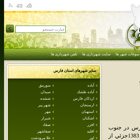
سوغات شهر ها
سایت شهرداری ها
تلفن شهرداری ها
سایر شهرهای استان
فارس
آباده
سورمق
آباده طشك
سيدان
اردكان فارس
ششده
ارسنجان
شهر پير
استهبان
مهر
اشكنان
شيراز
افزر
صغاد
ارس در جنوب
اقليد
صفاشهر
ايران. بنارويه در 18 کيلومتري بخش جويم واقع شده‌است، تاسال 1383جزئي از
اوز
علا مرودشت