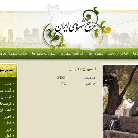
ها
اماکن تاریخی
شهردارها
کد تلفن شهر ها
سوغات شهر ها
سایت شهرداری ها
استهبان
(فارس)
سایر شه
جمعیت :
34564
آباده
کد تلفن :
732
آباده 
اردكان
ارسنجا
اشكنان
افزر
اقليد
اوز
اهل