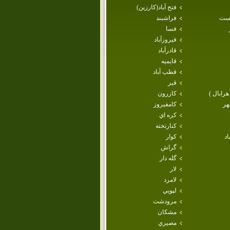
فتح آباد(كارزين)
است
فراشبند
فسا
فيروزآباد
قادرآباد
قايميه
قطب آباد
قير
هرابال )
كازرون
هر
كامفيروز
كره اي
كنارتخته
اد
كوار
گراش
گله دار
لار
لامرد
لپويي
مرودشت
مشكان
مصيري