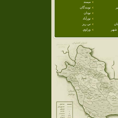
ميمند
ر
نوبندگان
نودان
نورآباد
ان
ني ريز
شهر
وراوي