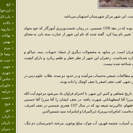
ايج
ايزدخو
ت. اين شهر مرکز شهرستان استهبان مي‌باشد.
باب انار
بالاده
از ديرباز، نام اين شهر اصطهبانات يا استهبانات بوده که در دهه 1350 شمسي، در زمان نخست‌وزيري آموزگار که خود متولد
بنارويه
غيير نام پيدا کرد. گفته شده که نام اين شهر از عبارت سته بان، به معناي
بوانات
بهمن
بيرم
 است. در منابع، به محصولات ديگري از جمله؛ حبوبات، پنبه، تنباکو و
بيضا ء( 
اشاره شده‌است. زعفران اين شهر از نظر عطر و طعم زبانزد و داراي کيفيت
جنت ش
ن شناخته شده نيست.
جويم
جهرم
مهم مطالعات شيعي به‌حساب مي‌آمده و در حدود دو سده، طلاب علوم ديني در
حاجي آب
ين شهر، لقب نجف اصغر يا نجف کوچک را داده بودند.
خاوران
خرامه
 تاريخ شفاهي و کتبي اين شهر، با احترام فراوان ياد مي‌شود مرحوم آيت الله
خشت
رزا آقا اصطهباناتي شهرت يافته. در نجف ايشان را آقا ميرزا آقا حسيني
خنج
اصطهباناتي شيرازي مي‌خواندند. وي از مراجع و فقهاي عالي‌رتبه شيعه بود که در سال 1337 هجري شمسي در نجف اشرف،
خور
ه‌است: امام‌زاده پيرمراد (برالمراد) و امامزاده سيد شمس‌الدين
داراب
داريان
 درب آسياب، چشمه قهري، آب چوک، سلخ بوخون، مرخنه، انجيرستان، دم تنگ،
دبيران