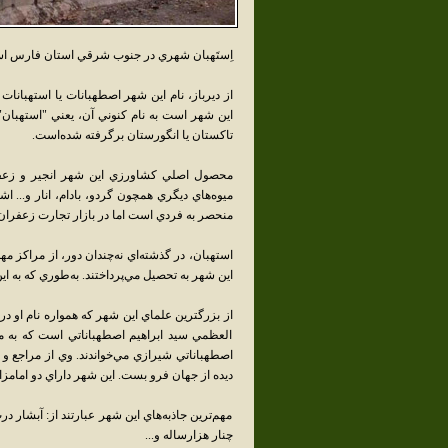
اِستَهبان شهري در جنوب شرقي استان فارس اس
اين شهر است به نام کنوني آن، يعني "استهبان" ت
تاکستان يا انگورستان برگرفته شده‌است.
محصول اصلي کشاورزي اين شهر انجير و زعفران
ميوه‌هاي ديگري همچون گردو، بادام، انار و... 
منحصر به فردي است اما در بازار تجارت زعفرا
استهبان، در گذشته‌اي نه‌چندان دور، از مراکز 
اين شهر به تحصيل مي‌پرداختند. به‌طوري که به ا
از بزرگترين علماي اين شهر که همواره نام او در
العظمي سيد ابراهيم اصطهباناتي است که به مي
ديده از جهان فرو بست. اين شهر داراي دو امامزاد
مهم‌ترين جاذبه‌هاي اين شهر عبارتند از: آبشار
چنار هزارساله و...