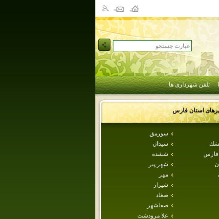
تلفن شهرداری ها
رهای استان
فارس
سورمق
طشك
سيدان
 فارس
ششده
ن
شهر پير
مهر
شيراز
صغاد
صفاشهر
علا مرودشت