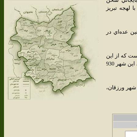
بايجاني سخن
ا لهجه تبريز
ن عده‌اي در
رشيدي بالغ بر 3,549 نفر بوده‌است که از اين
ميان 1,776 نفر مرد و 1,773 نفر زن بوده‌اند؛ همچنين شمار خانوارهاي اين شهر 930
از مجموع 3,549 نفر جمعيت شهر ورزقان،