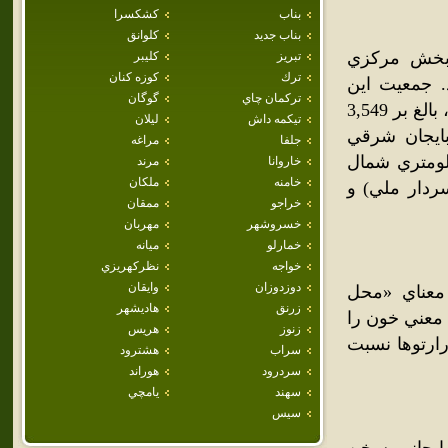
بناب
كشكسرا
بناب جديد
كلوانق
 بخش مرکزي
تبريز
كليبر
ترك
كوزه كنان
 جمعيت اين
تركمان چاي
گوگان
شهر برپايه سرشماري عمومي نفوس و مسکن سال 1385 خورشيدي، بالغ بر 3,549
تيكمه داش
ليلان
ايجان شرقي
جلفا
مراغه
شهر ورزقان در 40 کيلومتري غرب اهر و 78 کيلومتري شمال
خاروانا
مرند
خامنه
ملكان
ردار ملي) و
خراجو
ممقان
خسروشهر
مهربان
خمارلو
ميانه
خواجه
نظركهريزي
دوزدوزان
وايقان
معناي «محل
زرنق
هاديشهر
 معني خون را
زنوز
هريس
رارتوها نسبت
سراب
هشترود
سردرود
هوراند
سهند
يامچي
سيس