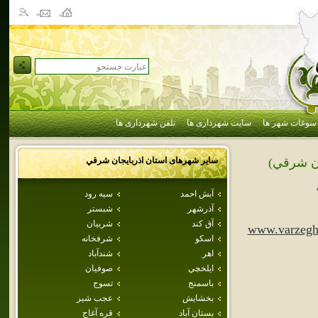
سوغات شهر ها
سایت شهرداری ها
تلفن شهرداری ها
سایر شهرهای استان
اذربايجان شرقي
ان شرقي)
آبش احمد
سيه رود
آذرشهر
شبستر
آق كند
شربيان
www.varzegh
اسكو
شرفخانه
اهر
شندآباد
ايلخچي
صوفيان
باسمنج
تسوج
بخشايش
عجب شير
بستان آباد
قره آغاج