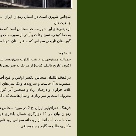
جمعيت دارد.
از ديدني‌هاي اين شهر مسجد سجاس است که متعل
به خط کوفي، نسخ و ثلث و آياتي از سوره ملک و 
گورستان تاريخي سجاس که به قبرستان شهدا مع
تاريخچه:
حمدالله مستوفي در نزهت القلوب مي‌نويسد: س
اکنون (تاريخ تاليف کتاب) از هر يک به قدر دهي با
در مُعجَم‌البُلدان سجاس بکسر اولش و فتح آ
منسوب به آن‌جاست و سروده‌ها و تک بيتي‌هاي 
غلات فراوان و درختان زياد و همچنين آبي گوا
معروف است بر سر زبان‌ها و سال‌هاست که باق
فرهنگ جغرافيايي ايرا
سکنه‌است. آب آنجا از رودخانه سجاس رود تام
مکاري، قاليچه، گليم و جاجيم‌بافي