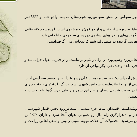
سُجاس شهري است در استان زنجان ايران. شهر سجاس در بخش سجاس‌رود شهرستان خدابنده واقع شده و 5682 نفر
ق به دوره سلجوقيان و اواخر قرن پنجم هجري است. اين مسجد کتيبه‌هايي
گچبري‌هاي و طرح‌هاي اسليمي دوره‌هاي سلجوقي و ايلخاني دارد.
روف گرديده در منتهي‌اليه شهرک سجاس قرار گرفته‌است.
جاس‌رود و سهرورد در اول دو شهر بوده‌است و در فترت مغول خراب شد و
قي مانده و چند دهي ديگر نواحي آن دارد.
خرش آمده‌است: ابوجعفر محمدبن علي پسر عبدالله بن سعيد سجاسي اديب
ادبي از او بجا مانده‌است. سجاس شهري است بزرگ با دشتهاي خوشبو داراي
را در جنوب شرقي زنجان و بين اين شهر و زنجان فرسنگ‌ها فاصله‌است و
يست.
ن ج 2 در مورد سجاس نوشته‌است: قصبه‌اي است جزء دهستان سجاس‌رود بخش قيدار شهرستان
زنجان واقع در 12 هزارگزي شمال باختري قيدار و 6 هزارگزي راه مال رو عمومي. هواي آنجا سرد و داراي 1867 تن
ين مي‌شود. محصولات آن غلات، ميوه، سيب زميني و شغل اهالي زراعت و