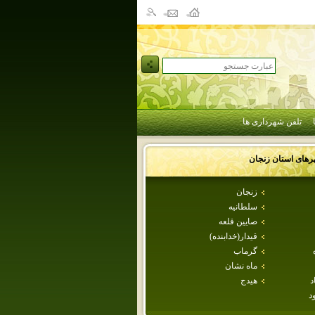
تلفن شهرداری ها
رهای استان
زنجان
زنجان
سلطانيه
صايين قلعه
قيدار(خدابنده)
گرماب
ماه نشان
د
هيدج
د