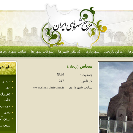
ها
اماکن تاریخی
شهردارها
کد تلفن شهر ها
سوغات شهر ها
سایت شهرداری ها
سجاس
(زنجان)
سایر شه
جمعیت :
5846
آب بر
کد تلفن :
242
ابهر
سایت شهرداری :
www.shahrdarisojas.ir
چورزق
حلب
خرمدره
دندي
زرين آبا
زرين رو