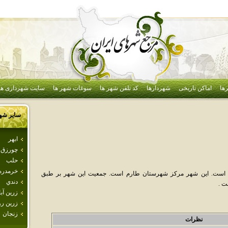
ها
اماکن تاریخی
شهردارها
کد تلفن شهر ها
سوغات شهر ها
سایت شهرداری ها
سایر شه
ابهر
چورزق
حلب
خرمدره
ان است. اين شهر مرکز شهرستان طارم است. جمعيت اين شهر بر طبق
دندي
زرين آبا
زرين رو
زنجان
نظرات