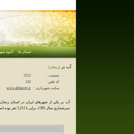
استان ها
آلبوم شهر
آب بر
(زنجان)
جمعیت :
5212
کد تلفن :
242
سایت شهرداری :
www.abbarcity.ir
آب بر يکي از شهرهاي ايران در استان زنج
سرشماري سال 1385، برابر با 5,212 نفر بوده است .