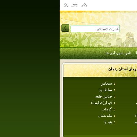
تلفن شهرداری ها
رهای استان
زنجان
سجاس
سلطانيه
صايين قلعه
قيدار(خدابنده)
گرماب
د
ماه نشان
د
هيدج