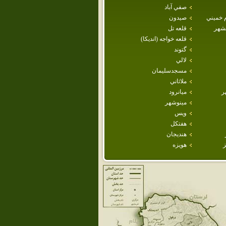
صفي آباد
م خميني
صيدون
هشهر
قلعه تل
قلعه خواجه (انديكا)
گتوند
لالي
مسجدسليمان
ملاثاني
ر
ميانرود
مينوشهر
ويس
هفتكل
هنديجان
ز
هويزه