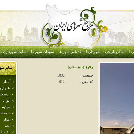
ها
اماکن تاریخی
شهردارها
کد تلفن شهر ها
سوغات شهر ها
سایت شهرداری ها
رفيع
(خوزستان)
سایر شه
جمعیت :
3832
آبادان
کد تلفن :
612
آغاجاري
اروندكنا
الوان
اميديه
انديمش
اهواز
ايذه
باغ ملك