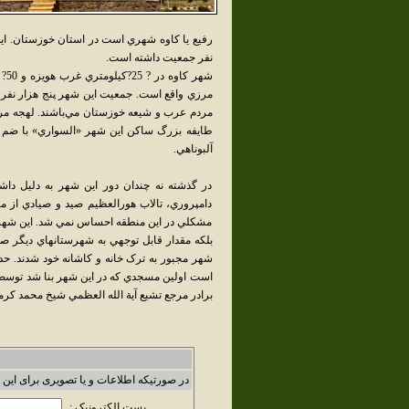
نفر جمعيت داشته است.
شه
مرزي واقع است. جمعيت اين شهر پنج هزار نفر 
مردم عرب و شيعه خوزستان مي‌باشند. لهجه مرد
طايفه بزرگ ساکن اين شهر «السواري» با ضم س
آلبوناهي.
در گ‍ذش‍ت‍ه‌ ن‍ه‌ چ‍ن‍د‌ان‌ دور ‌اي‍ن‌ ش‍‍ه‍ر ب‍ه‌ دل‍ي‍ل‌ د‌اش‍ت‍
د‌ام‍پ‍رور‌ي، ت‍‍الاب‌ ‌ه‍ور‌ال‍‍ع‍ظي‍م‌ ص‍ي‍د و ص‍ي‍‍اد‌ي‌ ‌از م‍‍ه
م‍ش‍ک‍ل‍‍ي‌ در ‌اي‍ن‌ م‍ن‍طق‍ه‌ ‌اح‍س‍‍اس‌ ن‍م‍‍ي‌ ش‍د. اين شهر ‌از 
ب‍ل‍ک‍ه‌ م‍ق‍د‌ار ق‍‍اب‍ل‌ ت‍وج‍‍ه‍‍ي‌ ب‍ه‌ ش‍‍ه‍رس‍ت‍‍ان‍‍ه‍‍اي ديگر ص
است اولين مسجدي که در اين شهر بنا شد توسط ع
برادر مرجع تشيع آية الله العظمي شيخ محمد کر
در صورتیکه اطلاعات و یا تصویری برای این 
پست الکترونیک :