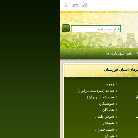
تلفن شهرداری ها
رهای استان
خوزستان
زهره
سالند (سردشت دزفول)
ر
سردشت( بهبهان)
سوسنگرد
شادگان
ك
شوش دانيال
شوشتر
شهيد چمران
شيبان