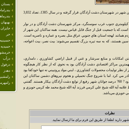
بستان
بندراما
رفيع يا کاوه شهري است در استان خوزستان. اين شهر در شهرستان دشت آزادگان قرار گرفته و در سال 1385، تعداد 3,832
بندرما
بهبهان
ر کاوه در ? 25?کيلومتري غرب هويزه و 50? کيلومتري جنوب غرب سوسنگرد، مرکز شهرستان دشت آزادگان و در نوار
جايزان
است.که با جمعيت قبل از جنگ قابل قياس نيست. همه ساکنان اين شهر از
حر
م همانند لهجه استان هاي جنوبي عراق مثل بصره و عماره و ناصريه است.
حسينيه
ين هستند، که به سه تيره بزرگ تقسيم مي‌شوند: بيت نصر، بيت اعواجه،
حميديه
خرمشه
ن‌ ‌ام‍ک‍‍ان‍‍ات‌ و م‍ن‍‍اب‍‍ع‌ س‍رش‍‍ار و ‌غ‍ن‍‍ي‌ ‌از ق‍ب‍ي‍ل‌ ‌ار‌اض‍‍ي‌ ک‍ش‍‍اورز‌ي ، د‌ام‍د‌ار‌ي‌،
دزآب
‍م‍ت‍ري‍ن‌ م‍ر‌اک‍ز ‌اق‍ت‍ص‍‍اد‌ي‌ دش‍ت‌ ‌آز‌ادگ‍‍ان‌ ب‍ود ب‍ه‌ ن‍ح‍و‌ي‌ ک‍ه‌ ‌از ن‍ظر ک‍‍ار ‌ه‍ي‍چ‍گ‍ون‍ه‌
دزفول
ن‍ظر ت‍ول‍ي‍د‌ات‌ م‍ح‍ص‍ولات‌ ک‍ش‍‍اورز‌ي ، ل‍ب‍ن‍‍ي‌ م‍و‌اد پ‍روت‍ي‍ي‍ن‍‍ي‌ ن‍ه‌ ت‍ن‍‍ه‍‍ا خ‍ودک‍ف‍‍ا ب‍ود
دهدز
‍‍ادر م‍‍ي‌ ک‍رد. ‌ام‍‍ا ب‍‍ا ش‍رو‌ع‌ ج‍ن‍گ‌ ت‍ح‍م‍ي‍ل‍‍ي‌ و ‌ه‍ج‍وم‌ ن‍ي‍رو‌ه‍‍ا‌ي‌ دش‍م‍ن‌ س‍‍اک‍ن‍‍ان‌ ‌اي‍ن‌
رامشير
ش‍‍‍ه‍ر م‍ج‍ب‍ور ب‍ه‌ ت‍رک‌ خ‍‍ان‍ه‌ و ک‍‍اش‍‍ان‍ه‌ خ‍ود ش‍دن‍د. حدود ? 60? درصد جوانان شهر رفيع از توابع دشت آزادگان بيکار هستند. گفتني
رامهرم
لامه آية الله شيخ علي کرمي فرزند آية الله شيخ محمد طه کرمي حويزي و
مي حويزي مي‌باشد.
نظرات
شهر دارید لطفا از طریق این فرم برای ما ارسال نمایید.