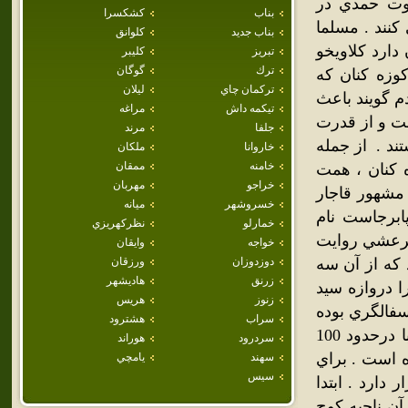
قوت حمدي در
بناب
كشكسرا
75 خانوار زندگي مي كنند . مسلما
بناب جديد
كلوانق
دارد كلاويخو
تبريز
كليبر
ترك
گوگان
وزه كنان كه
تركمان چاي
ليلان
م گويند باعث
تيكمه داش
مراغه
فت و از قدرت
جلفا
مرند
تند . از جمله
خاروانا
ملكان
خامنه
ممقان
 كنان ، همت
خراجو
مهربان
 مشهور قاجار
خسروشهر
ميانه
ابرجاست نام
خمارلو
نظركهريزي
 مرعشي روايت
خواجه
وايقان
 كه از آن سه
دوزدوزان
ورزقان
زرنق
هاديشهر
ا دروازه سيد
زنوز
هريس
سفالگري بوده
سراب
هشترود
چرا كه در حفاريهاي مختلف اين روستان ، كوزه هاي بزرگي كه غالبا درحدود 100
سردرود
هوراند
ي متر بدست آمده است . براي
سهند
يامچي
سيس
دارد . ابتدا
ن ناحيه كوچ