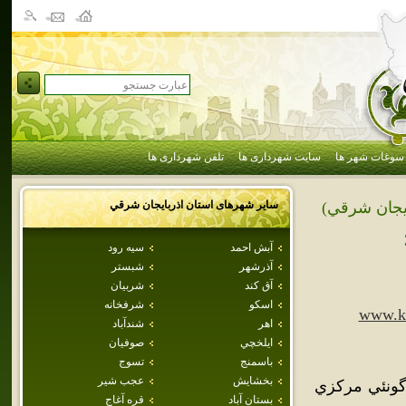
سوغات شهر ها
سایت شهرداری ها
تلفن شهرداری ها
سایر شهرهای استان
اذربايجان شرقي
ايجان شرقي)
آبش احمد
سيه رود
آذرشهر
شبستر
آق كند
شربيان
اسكو
شرفخانه
www.ko
اهر
شندآباد
ايلخچي
صوفيان
باسمنج
تسوج
بخشايش
عجب شير
ونئي مركزي
بستان آباد
قره آغاج