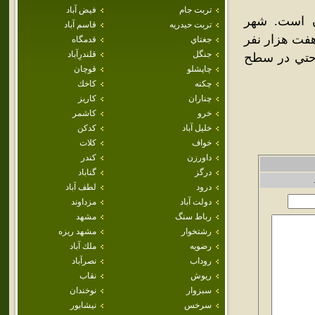
تربت جام
فيض آباد
ن است. شهر
تربت حيدريه
قاسم آباد
ر هفت هزار نفر
جغتاي
قدمگاه
جنگل
قلندرِآباد
 حتي در سطح
چاپشلو
قوچان
چکنه
كاخك
چناران
كاريز
خرو
كاشمر
خليل آباد
كدكن
خواف
كلات
داورزن
كندر
درگز
گناباد
درود
لطف آباد
دولت آباد
مزداوند
رباط سنگ
مشهد
رشتخوار
مشهد ريزه
رضويه
ملك آباد
روداب
نصرآباد
ريوش
نقاب
سبزوار
نوخندان
سرخس
نيشابور