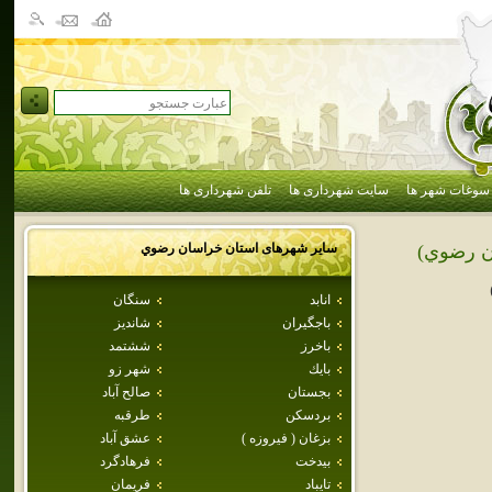
سوغات شهر ها
سایت شهرداری ها
تلفن شهرداری ها
سایر شهرهای استان
خراسان رضوي
ن رضوي)
انابد
سنگان
باجگيران
شانديز
باخرز
ششتمد
بايك
شهر زو
بجستان
صالح آباد
بردسكن
طرقبه
بزغان ( فيروزه )
عشق آباد
بيدخت
فرهادگرد
تايباد
فريمان