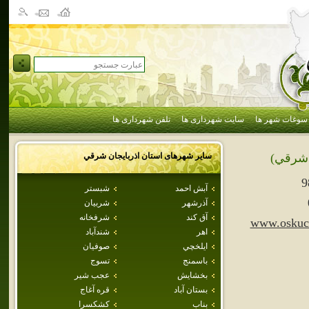
سوغات شهر ها
سایت شهرداری ها
تلفن شهرداری ها
سایر شهرهای استان
اذربايجان شرقي
 شرقي)
9
آبش احمد
شبستر
آذرشهر
شربيان
آق كند
شرفخانه
www.oskuci
اهر
شندآباد
ايلخچي
صوفيان
باسمنج
تسوج
بخشايش
عجب شير
بستان آباد
قره آغاج
بناب
كشكسرا