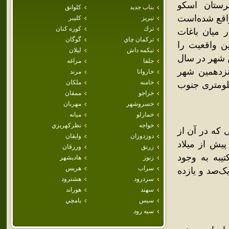
رستان اسکو
بناب جديد
كلوانق
واقع شده‌است
تبريز
كليبر
ترك
كوزه كنان
 میان باغات
تركمان چاي
گوگان
ین واقعیت را
تيكمه داش
ليلان
ن شهر در سال
جلفا
مراغه
ن جهت پانزدهمین شهر
خاروانا
مرند
خامنه
ملكان
ن آذربایجان شرقی محسوب می‌گردد.اسکو در ۳۳ کیلومتری جنوب
خراجو
ممقان
خسروشهر
مهربان
خمارلو
ميانه
خواجه
نظركهريزي
 که در آن از
دوزدوزان
وايقان
، کتیبه‌ای است مربوط به‌حدود ۸۰۰ سال پیش از میلاد
زرنق
ورزقان
یبه به وجود
زنوز
هاديشهر
سراب
هريس
ک‌صد و یازده
سردرود
هشترود
سهند
هوراند
سيس
يامچي
سيه رود