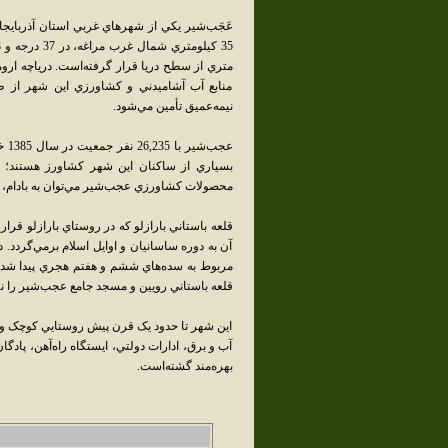
عَجَب‌شير يکي از شهرهاي غربي استان آذربا
متري از سطح دريا قرار گرفته‌است. درياچه ار
منابع آب آشاميدني و کشاورزي اين شهر از طر
نيمه‌عميق تأمين مي‌شود.
بسياري از ساکنان اين شهر کشاورز هستند؛ الب
محصولات کشاورزي عجب‌شير مي‌توان به بادام، 
قلعه باستاني بارازلو که در روستاي بارازلو قرا
آن به دوره ساسانيان و اوايل اسلام برمي‌گردد.
مربوط به سده‌هاي ششم و هفتم هجري پيدا شده‌بو
قلعه باستاني رويين و مسجد جامع عجب‌شير را نام
اين شهر تا حدود يک قرن پيش روستايي کوچک و ع
آب و برق، ادارات دولتي، ايستگاه راه‌آهن، پادگ
بهره‌مند گشته‌است.