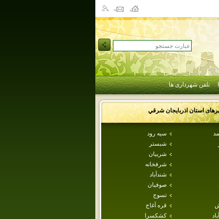
تلفن شهرداری ها
رهای استان
اذربايجان شرقي
مد
سيه رود
شبستر
شربيان
شرفخانه
شندآباد
صوفيان
تسوج
ش
قره آغاج
اد
كشكسرا