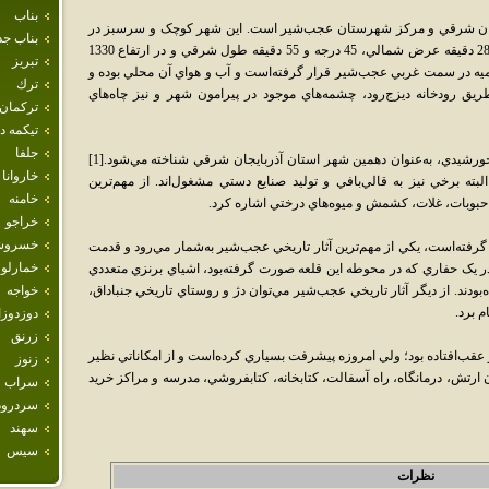
بناب
يجان شرقي و مرکز شهرستان عجب‌شير است. اين شهر کوچک و سرسبز در
بناب جد
35 کيلومتري شمال غرب مراغه، در 37 درجه و 28 دقيقه عرض شمالي، 45 درجه و 55 دقيقه طول شرقي و در ارتفاع 1330
تبريز
وميه در سمت غربي عجب‌شير قرار گرفته‌است و آب و هواي آن محلي بوده و
ترك
يق رودخانه ديزج‌رود، چشمه‌هاي موجود در پيرامون شهر و نيز چاه‌هاي
تركمان
تيكمه 
جلفا
عجب‌شير با 26,235 نفر جمعيت در سال 1385 خورشيدي، به‌عنوان دهمين شهر استان آذربايجان شرقي شناخته مي‌شود.[1]
خاروانا
ته برخي نيز به قالي‌بافي و توليد صنايع دستي مشغول‌اند. از مهم‌ترين
خامنه
حبوبات، غلات، کشمش و ميوه‌هاي درختي اشاره کرد.
خراجو
خسروش
ر گرفته‌است، يکي از مهم‌ترين آثار تاريخي عجب‌شير به‌شمار مي‌رود و قدمت
خمارلو
 در يک حفاري که در محوطه اين قلعه صورت گرفته‌بود، اشياي برنزي متعددي
دند. از ديگر آثار تاريخي عجب‌شير مي‌توان دژ و روستاي تاريخي جنباداق،
خواجه
 برد.
دوزدوز
زرنق
قب‌افتاده بود؛ ولي امروزه پيشرفت بسياري کرده‌است و از امکاناتي نظير
زنوز
ان ارتش، درمانگاه، راه آسفالت، کتابخانه، کتابفروشي، مدرسه و مراکز خريد
سراب
سردرود
سهند
سيس
نظرات