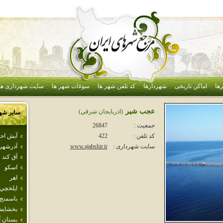
ها
اماکن تاریخی
شهردارها
کد تلفن شهر ها
سوغات شهر ها
سایت شهرداری ها
عجب شير
(اذربايجان شرقي)
سایر شه
جمعیت :
26847
آبش اح
کد تلفن :
422
آذرشهر
سایت شهرداری :
www.ajabshir.ir
آق كند
اسكو
اهر
ايلخچي
باسمنج
بخشاي
بستان آب