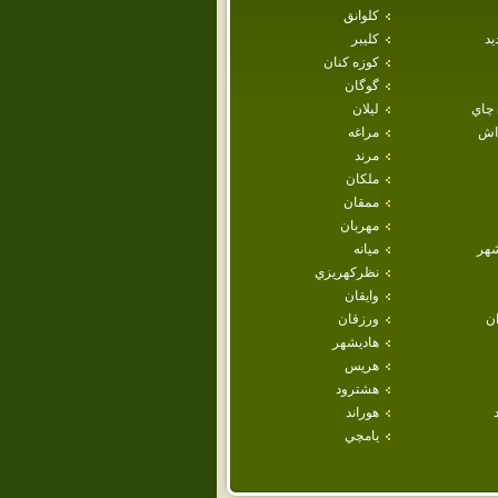
كلوانق
يد
كليبر
كوزه كنان
گوگان
 چاي
ليلان
داش
مراغه
مرند
ملكان
ممقان
مهربان
هر
ميانه
نظركهريزي
وايقان
ان
ورزقان
هاديشهر
هريس
هشترود
هوراند
يامچي