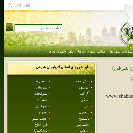
سوغات شهر ها
سایت شهرداری ها
تلفن شهرداری ها
سایر شهرهای استان
اذربايجان شرقي
ان شرقي)
1
آبش احمد
سيه رود
آذرشهر
شربيان
آق كند
شرفخانه
www.shabest
اسكو
شندآباد
اهر
صوفيان
ايلخچي
تسوج
باسمنج
عجب شير
بخشايش
قره آغاج
بستان آباد
كشكسرا