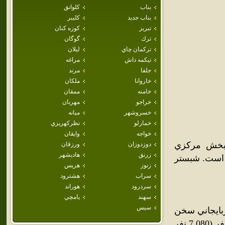
بناب
كلوانق
بناب جديد
كليبر
تبريز
كوزه كنان
ترك
گوگان
تركمان چاي
ليلان
تيكمه داش
مراغه
جلفا
مرند
خاروانا
ملكان
خامنه
ممقان
خراجو
مهربان
خسروشهر
ميانه
خمارلو
نظركهريزي
خواجه
وايقان
 بخش مرکزي
دوزدوزان
ورزقان
زرنق
هاديشهر
 است. شبستر
زنوز
هريس
سراب
هشترود
سردرود
هوراند
سهند
يامچي
سيس
ربايجاني سخن
مي‌گويند. جمعيت اين شهر، در سال 1385 خورشيدي، بالغ بر 13,857 نفر (7,080 نفر