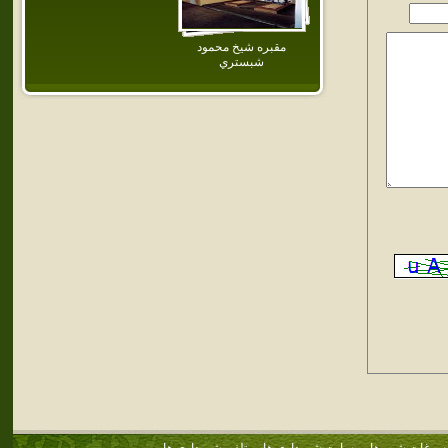
مقبره شيخ محمود
شبستري