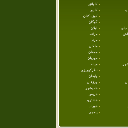
كلوانق
يد
كليبر
كوزه كنان
گوگان
 چاي
ليلان
داش
مراغه
مرند
ملكان
ممقان
مهربان
هر
ميانه
نظركهريزي
وايقان
ان
ورزقان
هاديشهر
هريس
هشترود
هوراند
يامچي