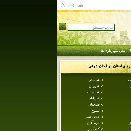
تلفن شهرداری ها
رهای استان
اذربايجان شرقي
مد
شبستر
شربيان
شرفخانه
شندآباد
صوفيان
تسوج
عجب شير
ش
قره آغاج
اد
كشكسرا