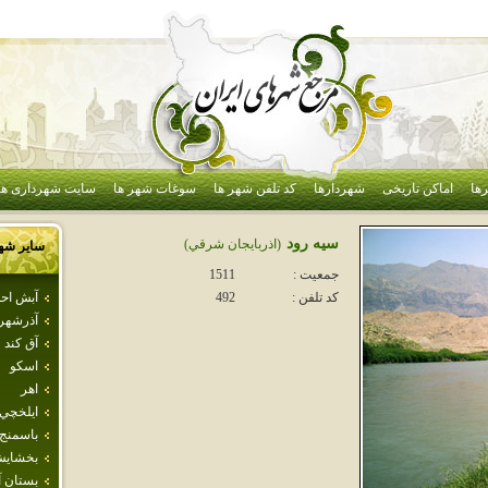
ها
اماکن تاریخی
شهردارها
کد تلفن شهر ها
سوغات شهر ها
سایت شهرداری ها
سيه رود
(اذربايجان شرقي)
سایر شه
جمعیت :
1511
آبش اح
کد تلفن :
492
آذرشهر
آق كند
اسكو
اهر
ايلخچي
باسمنج
بخشاي
بستان آب