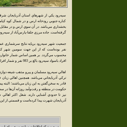
سيه‌رود يکي از شهرهاي استان آذربايجان شر
کناره جنوبي رودخانه ارس و در شمال کوه کيام
بخشداري مي‌باشد. در آن سوي ارس و در مقابل س
گرفته‌است. جاده مرزي جلفا-پارس‌آباد از سيه‌رود
نفر بوده‌است که از اين جهت سومين شهر ک
افراد باسواد سيه‌رود بالغ بر 983 نفر و شمار افراد بي‌سواد بالغ بر 229 نفر بوده‌است.
اهالي سيه‌رود مسلمان و پيرو مذهب شيعه دوازده‌
ترکي آذربايجاني مي‌باشد. همچنين اهالي زبان 
قادر به سخن‌گفتن به اين زبان مي‌باشند؛ البته 
حکومت در منطقه و رفت‌وآمد روزانه آن‌ها در س
نيز تا حدودي آشنايي دارند. شغل اکثر اهالي
آذربايجان شهرت پيدا کرده‌است و قسمتي از اين 
در صورتیکه اطلاعات و یا تصویری برای این 