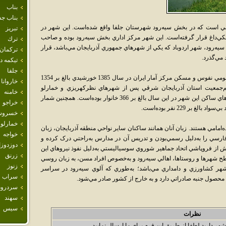
بناب
بناب جد
قي است که در بخش سيه‌رود شهرستان جلفا واقع شده‌است. اين شهر در
تبريز
کي‌داغ قرار گرفته‌است. اين شهر مرکز اداري بخش سيه‌رود بوده و صاحب
ترك
يه‌رود، شهر اردوباد که يکي از شهرهاي جمهوري آذربايجان مي‌باشد، قرار
تركمان
 مي‌گذرد.
تيكمه 
جلفا
جمعيت شهر سيه‌رود برپايه نتايج سرشماري عمومي نفوس و مسکن مرکز آمار ايران در سال 1385 خورشيدي بالغ بر 1354
خاروانا
م‌جمعيت استان آذربايجان شرقي پس از شهرهاي نظرکهريزي و خمارلو
خامنه
محسوب مي‌گردد. بر همين اساس شمار خانوارهاي ساکن اين شهر در اين سال بالغ بر 366 خانوار بوده‌است. همچنين شمار
خراجو
خسروش
خمارلو
امامي هستند. زبان آنان همانند ساکنان ساير نواحي منطقه آذربايجان، زبان
خواجه
فارسي را به‌دليل رسمي‌بودن و تدريس آن در مدارس به‌راحتي درک کرده و
دوزدوز
پيش از فروپاشي اتحاد جماهير شوروي سوسياليستي به‌دليل نفوذ نيروهاي اين
زرنق
طح شهرها و روستاها، اهالي سيه‌رود و به‌خصوص افراد مسن، به زبان روسي
زنوز
 شهر کشاورزي و دامداري مي‌باشد؛ به‌طوري که آلوي سيه‌رود در سراسر
سراب
محصول جنبه صادراتي دارد و به خارج از کشور صادر مي‌شود.
سردرود
سهند
سيس
نظرات
شهر دارید لطفا از طریق این فرم برای ما ارسال نمایید.