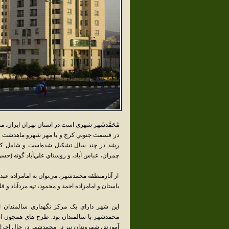
مُحَمَّدشَهر شهري است در استان تهران ايران
در قسمت جنوبي کرج و با مهر شهرو ماهدشت و م
رشد در چند سال تشکيل شده‌است و شامل کوي جعف
چمران، عباس آباد، و روستاي علي‌آباد گونه (حسن
از آثارمنطقه محمدشهر، مي‌توان به امامزاده عبدالله
باستان و امامزاده احمد و محمود، تپه مردآباد و قل
محمدشهر با سالمندان بود. طرح هاي همچون اصل
آموزش شهروندان نيز در محمدشهر در حال اجرا