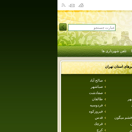
تلفن شهرداری ها
رهای استان
تهران
صالح آباد
صباشهر
صفادشت
هر
طالقان
فردوسيه
فيروزكوه
فشم ميگون
قدس
ن
قرچك
ر
كرج