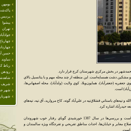
بومهن
پاكدشت
پرديس
پيشوا
تهران
جوادآباد
چهارباغ
چهاردان
حسن آبا
دماوند
رباط كر
. محمدشهر در بخش مرکزي شهرستان کرج قرار دارد.
رودهن
شکين دشت همسايه‌است. اين منطقه از چند محله مهم و با پتانسيل بالاي
شاهدش
ريه (جعفرآباد)، همايون‌ويلا، کوي ولايت (ولدآباد)، محله اصفهاني‌ها،
شريف آب
‌آباد) است.
شهر جد
شهريار
 و تپه‌هاي باستاني قشلاق‌تپه در علي‌آباد گوته، کاخ مرواريد، آق تپه، تپه‌هاي
عه حيدرآباد اشاره کرد.
اين شهر داراي يک مرکز نگهداري سالمندان است و بررسي‌ها در سال 1387 خورشيدي گوياي رفتار خوب شهروندان
اح معابر و خيابان‌ها، احداث مناطق تفريحي و تفرجگاه ويژه سالمندان و
 است.