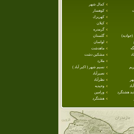
كمال شهر
كوهسار
كهريزك
كيلان
گرمدره
 (جواديه)
گلستان
لواسان
گه
ماهدشت
د
مشكين دشت
ملارد
يم
نسيم شهر ( اكبر آباد )
نصيرآباد
هر
نظرآباد
اد
وحيديه
يد هشتگرد
ورامين
هشتگرد