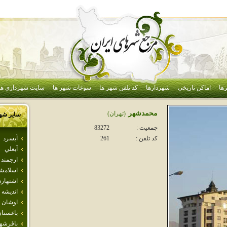
ها
اماکن تاریخی
شهردارها
کد تلفن شهر ها
سوغات شهر ها
سایت شهرداری ها
محمدشهر
(تهران)
سایر شه
جمعیت :
83272
آبسرد
کد تلفن :
261
آبعلي
ارجمند
اسلامش
اشتهارد
انديشه
اوشان 
باغستا
باقرشه