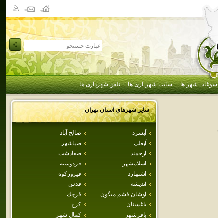
سوغات شهر ها
سایت شهرداری ها
تلفن شهرداری ها
سایر شهرهای استان
تهران
آبسرد
صالح آباد
آبعلي
صباشهر
ارجمند
صفادشت
اسلامشهر
فردوسيه
اشتهارد
فيروزكوه
انديشه
قدس
اوشان فشم ميگون
قرچك
باغستان
كرج
باقرشهر
كمال شهر