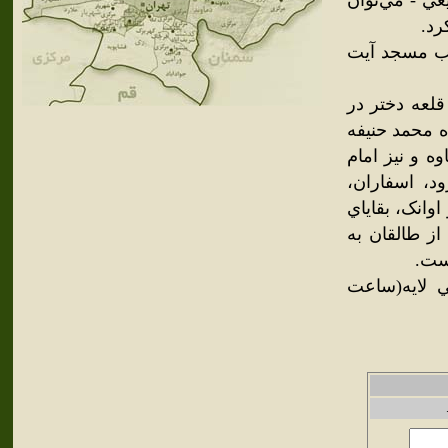
عي - مي‌توان
رد.
نب مسجد آيت
قلعه دختر در
ه محمد حنيفه
وه و نيز امام
ود، اسفاران،
اوانک، بقاياي
از طالقان به
است.
ي لايه(ساعت