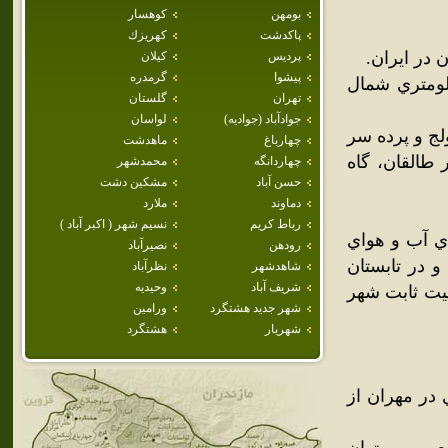
بومهن
كوهسار
پاكدشت
كهريزك
در ايران.
پرديس
كيلان
پيشوا
گرمدره
قه‌اي ييلاقي در ميان رشته کوه البرز و در 120 کيلومتري شمال
تهران
گلستان
جوادآباد (جواديه)
لواسان
لج و پرده سر
چهارباغ
ماهدشت
القان، گاه
چهاردانگه
محمدشهر
حسن آباد
مشكين دشت
دماوند
ملارد
رباط كريم
نسيم شهر ( اكبر آباد )
اي آب و هواي
رودهن
نصيرآباد
 در تابستان
شاهدشهر
نظرآباد
شريف آباد
وحيديه
ه جمعيت ثابت شهر
شهر جديد هشتگرد
ورامين
شهريار
هشتگرد
 در مهران از