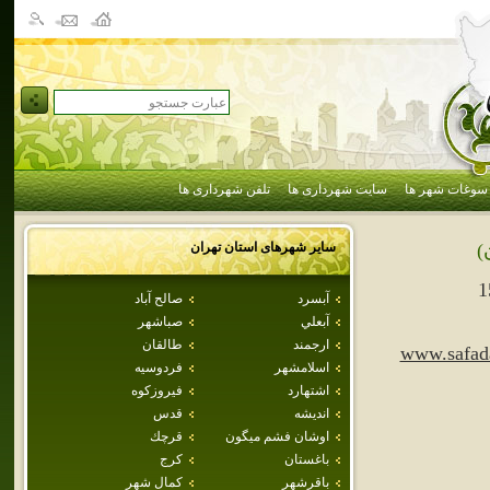
سوغات شهر ها
سایت شهرداری ها
تلفن شهرداری ها
سایر شهرهای استان
تهران
)
1
آبسرد
صالح آباد
آبعلي
صباشهر
ارجمند
طالقان
www.safad
اسلامشهر
فردوسيه
اشتهارد
فيروزكوه
انديشه
قدس
اوشان فشم ميگون
قرچك
باغستان
كرج
باقرشهر
كمال شهر