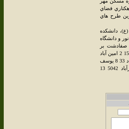
ر است. پروژه مسكن مهر
هزار و 500 واحد مسكوني ، موزه حيات وحش ، تفرجگاه100 هكتاري فضاي
رين طرح هاي
ع)، دانشكده
ور و دانشگاه
 صفادشت بر
اساس آمار سال 1385 : رديف نام منطقه سال1385 1 صفادشت 15855 2 امين آباد
210 3 دهك 493 4 سلميان 136 5 ارسطو 971 6 كهريزك 389 7 نور آباد 33 8 يوسف
اباد 4158 9 اميريه 64 10 شريف آباد 139 11 شش 523 12 اميرآباد 5042 13