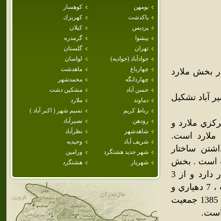
بومهن
كوهسار
پاكدشت
كهريزك
پرديس
كيلان
پيشوا
گرمدره
تهران
گلستان
جوادآباد (جواديه)
لواسان
چهارباغ
ماهدشت
ر بخش ملارد
چهاردانگه
محمدشهر
حسن آباد
مشكين دشت
ر آباد تشکيل
دماوند
ملارد
رباط كريم
نسيم شهر ( اكبر آباد )
رودهن
نصيرآباد
زي ملارد و
شاهدشهر
نظرآباد
ملارد است.
شريف آباد
وحيديه
ع به لحاظ داشتن ساختار
شهر جديد هشتگرد
ورامين
ت است . بخش
شهريار
هشتگرد
صفادشت در مسير اصلي محور چيتگر (جاده تهران- اشتهارد ) قرار دارد و از 3
دهستان اختر آباد ، بي بي سكينه و يوسف آباد قوام ، شهر صفادشت ، 7 دهياري و
52 روستا ،‌ مزرعه و مكا ن تشكيل شده است. بر اساس آمار سال 1385 جمعيت