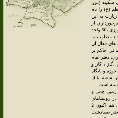
ي سكينه (س)
م (ع) را نام
زيارت به اين
خورداري از
شهرك صنعتي مصوب با 600 كارخانه و كارگاه صنعتي ،‌30 واحد كشاورزي ،‌50 واحد
ر هكتار اراضي كشاورزي و 850 هكتار باغ مطلوب به
اي فعال آن
عي حاكم بر
، دفتر امام
‌گاز ، كار و
حوزه و پايگاه
ر شعبه بانك
حسنه است.
ي شامل زمين چمن و
ر روستاهاي
حريم است و از نظر سرانه ورزشي از رتبه خوبي برخوردار است. هم اكنون 2
اضر صفادشت