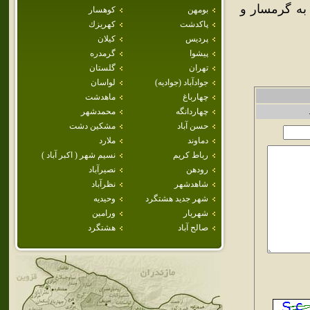
به گرمسار و
بومهن
كوهسار
پاكدشت
كهريزك
پرديس
كيلان
پيشوا
گرمدره
تهران
گلستان
جوادآباد (جواديه)
لواسان
چهارباغ
ماهدشت
چهاردانگه
محمدشهر
حسن آباد
مشكين دشت
دماوند
ملارد
رباط كريم
نسيم شهر ( اكبر آباد )
رودهن
نصيرآباد
شاهدشهر
نظرآباد
شهر جديد هشتگرد
وحيديه
شهريار
ورامين
صالح آباد
هشتگرد