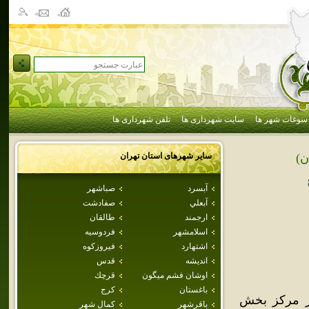
سوغات شهر ها
سایت شهرداری ها
تلفن شهرداری ها
سایر شهرهای استان
تهران
ن)
آبسرد
صباشهر
آبعلي
صفادشت
ارجمند
طالقان
اسلامشهر
فردوسيه
اشتهارد
فيروزكوه
انديشه
قدس
اوشان فشم ميگون
قرچك
باغستان
كرج
هر مرکز بخش
باقرشهر
كمال شهر