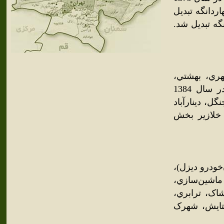
ردانگه تبديل
 شهر چهاردانگه تبديل شد.
ري، بهشتي،
چهاردانگه، قدس، گلشهر، گلدسته، ماهشهر و حسن‌آباد لقماني. در سال 1384
گل، دينارآباد
 خلازير بخش
خودرو ديزل)،
ماشين‌سازي،
اک، ترابري،
ستايش، شهرک