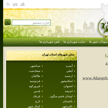
سوغات شهر ها
سایت شهرداری ها
تلفن شهرداری ها
سایر شهرهای استان
تهران
)
4
آبسرد
صباشهر
آبعلي
صفادشت
ارجمند
طالقان
www.4dangeh
اسلامشهر
فردوسيه
اشتهارد
فيروزكوه
انديشه
قدس
اوشان فشم ميگون
قرچك
باغستان
كرج
باقرشهر
كمال شهر