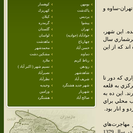
بومهن
كوهسار
تهران-ساوه و
پاكدشت
كهريزك
پرديس
كيلان
پيشوا
گرمدره
تهران
گلستان
ده. اين شهر،
جوادآباد (جواديه)
لواسان
رشماري سال
چهارباغ
ماهدشت
ر ساکن بوده اند که از اين
حسن آباد
محمدشهر
دماوند
مشكين دشت
رباط كريم
ملارد
رودهن
نسيم شهر ( اكبر آباد )
شاهدشهر
نصيرآباد
ري که دور تا
شريف آباد
نظرآباد
رکزي به قلعه
شهر جديد هشتگرد
وحيديه
شهريار
ورامين
د. اين ده به
صالح آباد
هشتگرد
ب محلي براي
 و انار بود.
‌هاي اخير مهاجرت‌هاي
زيادي به آن صورت گرفته‌است. پس از پيگيري‌هاي مردمي سرانجام در سال 1379